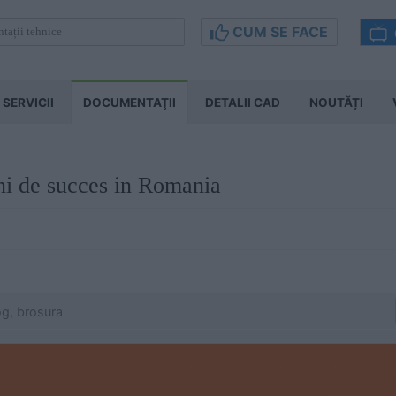
CUM SE FACE
SERVICII
DOCUMENTAŢII
DETALII CAD
NOUTĂȚI
 de succes in Romania
og, brosura