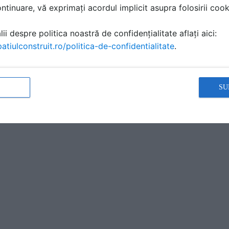
tinuare, vă exprimați acordul implicit asupra folosirii cooki
ii despre politica noastră de confidențialitate aflați aici:
atiulconstruit.ro/politica-de-confidentialitate
.
SU