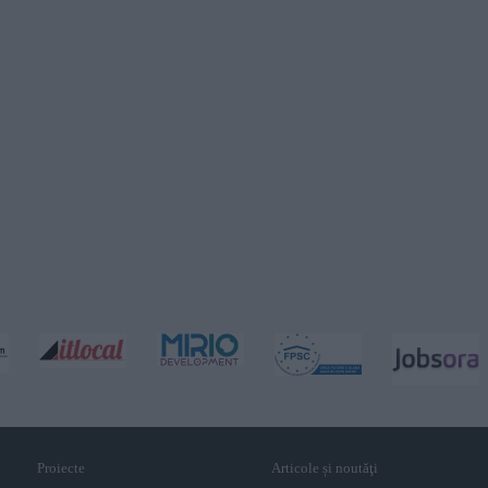
Proiecte
Articole și noutăţi