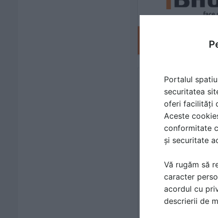
Pe
Portalul spatiu
securitatea sit
oferi facilităț
Aceste cookies 
conformitate c
și securitate a
Vă rugăm să re
caracter perso
acordul cu priv
descrierii de 