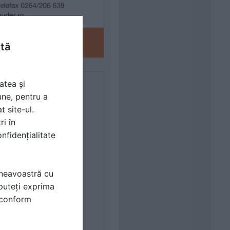
ntă
atea și
une, pentru a
t site-ul.
ri în
nfidențialitate
mneavoastră cu
puteți exprima
i conform