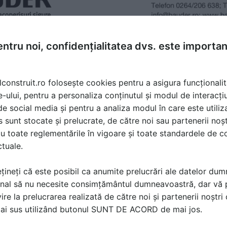
ntru noi, confidențialitatea dvs. este importa
lconstruit.ro folosește cookies pentru a asigura funcționalit
e-ului, pentru a personaliza conținutul și modul de interacți
i de social media și pentru a analiza modul în care este utiliza
sunt stocate și prelucrate, de către noi sau partenerii noșt
u toate reglementările în vigoare și toate standardele de co
ctuale.
țineți că este posibil ca anumite prelucrări ale datelor du
nal să nu necesite consimțământul dumneavoastră, dar vă 
ire la prelucrarea realizată de către noi și partenerii noștr
mai sus utilizând butonul SUNT DE ACORD de mai jos.