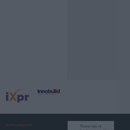
Toate categoriile
Promovați-vă