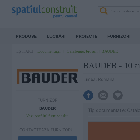
PRODUSE
LUCRĂRI
PROIECTE
FURNIZORI
Documentații
Cataloage, brosuri
BAUDER
EȘTI AICI:
BAUDER - 10 ani
Limba: Romana
FURNIZOR
BAUDER
Tip documentatie: Catal
Vezi profilul furnizorului
CONTACTEAZĂ FURNIZORUL