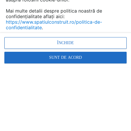
Mai multe detalii despre politica noastră de
confidențialitate aflați aici:
https://www.spatiulconstruit.ro/politica-de-
confidentialitate
.
ÎNCHIDE
SUNT DE ACORD
Denumiri comerciale
DuoFresh
Alte detalii cad de la gamă
VEZI TOATE
Sistem WC Sela - vedere din spate
Detaliu de produs