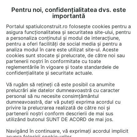
Pentru noi, confidențialitatea dvs. este
FĂ-ȚI CONT
LOGIN
importantă
CUM SE FACE
Portalul spatiulconstruit.ro folosește cookies pentru a
asigura funcționalitatea și securitatea site-ului, pentru
a personaliza conținutul și modul de interacțiune,
pentru a oferi facilități de social media și pentru a
analiza modul în care este utilizat site-ul. Aceste
Detalii CAD
Detalii de produs
Instalatii termice / incalzire
Radiat
EȘTI AICI:
cookies sunt stocate și prelucrate, de către noi sau
partenerii noștri în conformitate cu toate
Calorifer decorativ ZAROS V100
reglementările în vigoare și toate standardele de
2200x600 - 3D VASCO ZAROS V75/
confidențialitate și securitate actuale.
V100
Vă rugăm să rețineți că este posibil ca anumite
prelucrări ale datelor dumneavoastră cu caracter
personal să nu necesite consimțământul
23 afisari
dumneavoastră, dar vă puteți exprima acordul cu
privire la prelucrarea realizată de către noi și
partenerii noștri conform descrierii de mai sus
utilizând butonul SUNT DE ACORD de mai jos.
Această informaţie nu mai este
Navigând în continuare, vă exprimați acordul implicit
asupra folosirii cookie-urilor.