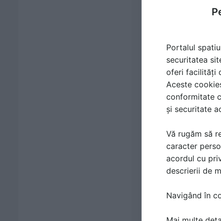
Pe
Portalul spatiu
securitatea sit
oferi facilităț
Aceste cookies 
conformitate c
și securitate a
Vă rugăm să re
caracter perso
acordul cu priv
descrierii de 
Navigând în con
Mai multe detal