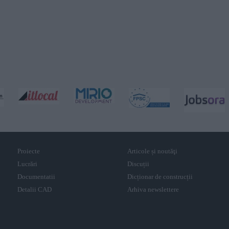
Proiecte
Articole și noutăţi
Lucrări
Discuții
Documentatii
Dicționar de construcții
Detalii CAD
Arhiva newslettere