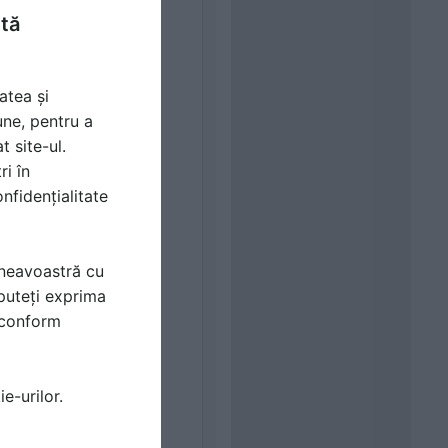
ntă
atea și
une, pentru a
t site-ul.
ri în
nfidențialitate
mneavoastră cu
puteți exprima
i conform
e-urilor.