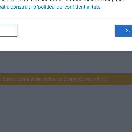
atiulconstruit.ro/politica-de-confidentialitate
.
SU
ă produsele și serviciile pe SpatiulConstruit.ro!