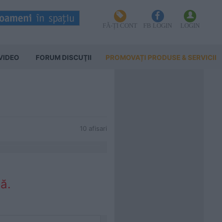
FĂ-ȚI CONT
FB LOGIN
LOGIN
VIDEO
FORUM DISCUŢII
PROMOVAȚI PRODUSE & SERVICII
10 afisari
ă.