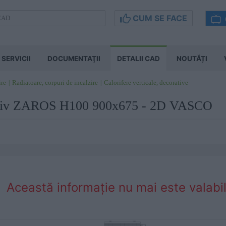
CUM SE FACE
SERVICII
DOCUMENTAŢII
DETALII CAD
NOUTĂȚI
ire
Radiatoare, corpuri de incalzire
Calorifere verticale, decorative
rativ ZAROS H100 900x675 - 2D VASCO
Această informaţie nu mai este valabil