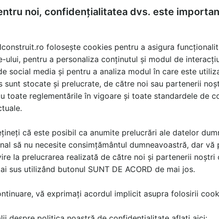
ntru noi, confidențialitatea dvs. este importa
lconstruit.ro folosește cookies pentru a asigura funcționalit
e-ului, pentru a personaliza conținutul și modul de interacți
i de social media și pentru a analiza modul în care este utiliza
sunt stocate și prelucrate, de către noi sau partenerii noșt
u toate reglementările în vigoare și toate standardele de co
ctuale.
țineți că este posibil ca anumite prelucrări ale datelor du
nal să nu necesite consimțământul dumneavoastră, dar vă 
ire la prelucrarea realizată de către noi și partenerii noștr
mai sus utilizând butonul SUNT DE ACORD de mai jos.
tinuare, vă exprimați acordul implicit asupra folosirii cooki
ii despre politica noastră de confidențialitate aflați aici: