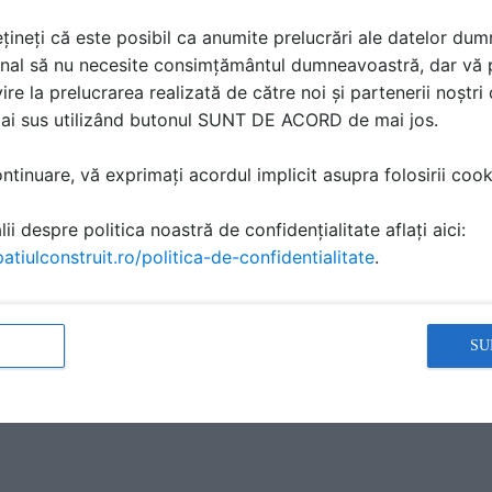
țineți că este posibil ca anumite prelucrări ale datelor du
nal să nu necesite consimțământul dumneavoastră, dar vă 
ire la prelucrarea realizată de către noi și partenerii noștr
mai sus utilizând butonul SUNT DE ACORD de mai jos.
tinuare, vă exprimați acordul implicit asupra folosirii cooki
ii despre politica noastră de confidențialitate aflați aici:
atiulconstruit.ro/politica-de-confidentialitate
.
ă produsele și serviciile pe SpatiulConstruit.ro!
SU