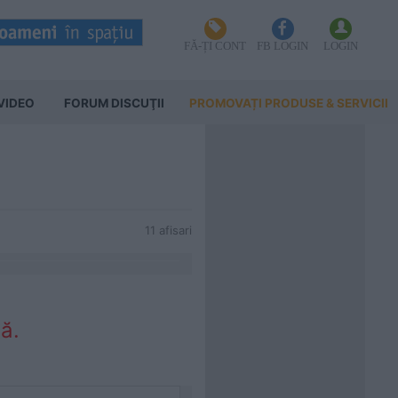
FĂ-ȚI CONT
FB LOGIN
LOGIN
VIDEO
FORUM DISCUŢII
PROMOVAȚI PRODUSE & SERVICII
11 afisari
ă.