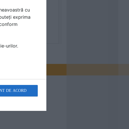
mneavoastră cu
puteți exprima
i conform
e-urilor.
NT DE ACORD