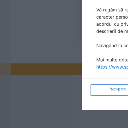
Vă rugăm să re
caracter perso
acordul cu priv
descrierii de 
Navigând în con
Mai multe detal
https://www.sp
Promovați-v
ÎNCHIDE