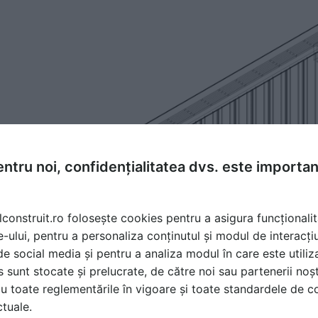
ntru noi, confidențialitatea dvs. este importa
lconstruit.ro folosește cookies pentru a asigura funcționalit
e-ului, pentru a personaliza conținutul și modul de interacți
i de social media și pentru a analiza modul în care este utiliza
sunt stocate și prelucrate, de către noi sau partenerii noșt
u toate reglementările în vigoare și toate standardele de co
ctuale.