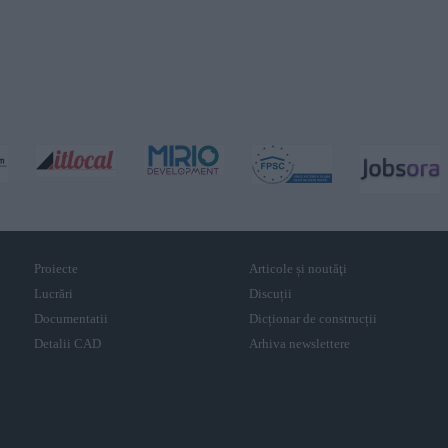
Proiecte
Articole și noutăţi
Lucrări
Discuții
Documentatii
Dicționar de construcții
Detalii CAD
Arhiva newslettere