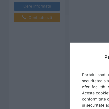
Cere informatii
Contactează
Pe
Portalul spatiu
securitatea sit
oferi facilităț
Aceste cookies 
conformitate c
și securitate a