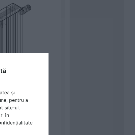
ntă
atea și
une, pentru a
t site-ul.
ri în
nfidențialitate