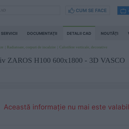
CUM SE FACE
SERVICII
DOCUMENTAŢII
DETALII CAD
NOUTĂȚI
ire
Radiatoare, corpuri de incalzire
Calorifere verticale, decorative
rativ ZAROS H100 600x1800 - 3D VASCO
Această informaţie nu mai este valabil