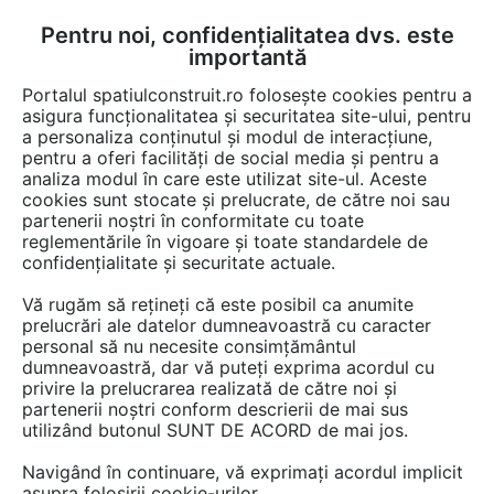
Pentru noi, confidențialitatea dvs. este
FĂ-ȚI CONT
LOGIN
importantă
CUM SE FACE
Portalul spatiulconstruit.ro folosește cookies pentru a
asigura funcționalitatea și securitatea site-ului, pentru
a personaliza conținutul și modul de interacțiune,
pentru a oferi facilități de social media și pentru a
analiza modul în care este utilizat site-ul. Aceste
Detalii CAD
Detalii de produs
Instalatii termice / incalzire
Radiat
EȘTI AICI:
cookies sunt stocate și prelucrate, de către noi sau
partenerii noștri în conformitate cu toate
Calorifer decorativ CANYON
reglementările în vigoare și toate standardele de
1800x455 - 2D VASCO
confidențialitate și securitate actuale.
Vă rugăm să rețineți că este posibil ca anumite
23 afisari
prelucrări ale datelor dumneavoastră cu caracter
personal să nu necesite consimțământul
dumneavoastră, dar vă puteți exprima acordul cu
privire la prelucrarea realizată de către noi și
partenerii noștri conform descrierii de mai sus
utilizând butonul SUNT DE ACORD de mai jos.
Această informaţie nu mai este
valabilă.
Navigând în continuare, vă exprimați acordul implicit
asupra folosirii cookie-urilor.