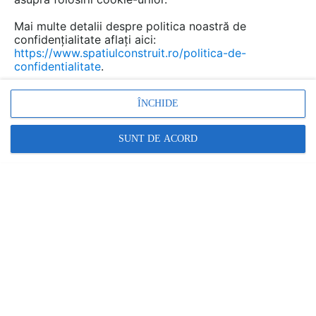
Mai multe detalii despre politica noastră de
confidențialitate aflați aici:
https://www.spatiulconstruit.ro/politica-de-
confidentialitate
.
Piscine modulare rezidentiale
ÎNCHIDE
din panouri de otel si beton
KASTA METAL
- documentații
SUNT DE ACORD
tehnice
Marca:
PRODUS FURNIZAT DE:
KASTA METAL
Vezi profil furnizor
Cere ofertă
Contactează