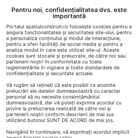
Pentru noi, confidențialitatea dvs. este
FĂ-ȚI CONT
LOGIN
importantă
CUM SE FACE
Portalul spatiulconstruit.ro folosește cookies pentru a
asigura funcționalitatea și securitatea site-ului, pentru
a personaliza conținutul și modul de interacțiune,
pentru a oferi facilități de social media și pentru a
analiza modul în care este utilizat site-ul. Aceste
Game de produse
Sali sport, piscine, saune, spa
Piscine, bazine,
EȘTI AICI:
cookies sunt stocate și prelucrate, de către noi sau
partenerii noștri în conformitate cu toate
reglementările în vigoare și toate standardele de
confidențialitate și securitate actuale.
Vă rugăm să rețineți că este posibil ca anumite
prelucrări ale datelor dumneavoastră cu caracter
personal să nu necesite consimțământul
dumneavoastră, dar vă puteți exprima acordul cu
privire la prelucrarea realizată de către noi și
partenerii noștri conform descrierii de mai sus
utilizând butonul SUNT DE ACORD de mai jos.
Navigând în continuare, vă exprimați acordul implicit
asupra folosirii cookie-urilor.