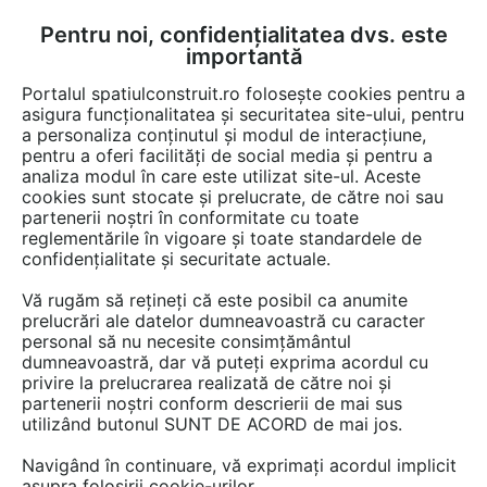
Pentru noi, confidențialitatea dvs. este
FĂ-ȚI CONT
LOGIN
importantă
CUM SE FACE
Portalul spatiulconstruit.ro folosește cookies pentru a
asigura funcționalitatea și securitatea site-ului, pentru
a personaliza conținutul și modul de interacțiune,
pentru a oferi facilități de social media și pentru a
analiza modul în care este utilizat site-ul. Aceste
Game de produse
Scule, unelte si echipamente
Scule, unelte, m
EȘTI AICI:
cookies sunt stocate și prelucrate, de către noi sau
partenerii noștri în conformitate cu toate
reglementările în vigoare și toate standardele de
confidențialitate și securitate actuale.
Vă rugăm să rețineți că este posibil ca anumite
prelucrări ale datelor dumneavoastră cu caracter
personal să nu necesite consimțământul
dumneavoastră, dar vă puteți exprima acordul cu
privire la prelucrarea realizată de către noi și
partenerii noștri conform descrierii de mai sus
utilizând butonul SUNT DE ACORD de mai jos.
Navigând în continuare, vă exprimați acordul implicit
asupra folosirii cookie-urilor.