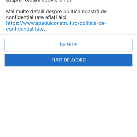
Mai multe detalii despre politica noastră de
confidențialitate aflați aici:
Fierastraie electrice circulare,
https://www.spatiulconstruit.ro/politica-de-
pendulare, verticale, sabie sau
confidentialitate
.
cu lant STAYER
- documentații
ÎNCHIDE
tehnice
SUNT DE ACORD
Marca:
PRODUS FURNIZAT DE:
UNIOR TEPID
Vezi profil furnizor
Cere ofertă
Contactează
Descriere
Documentaţii (8)
Articole (127)