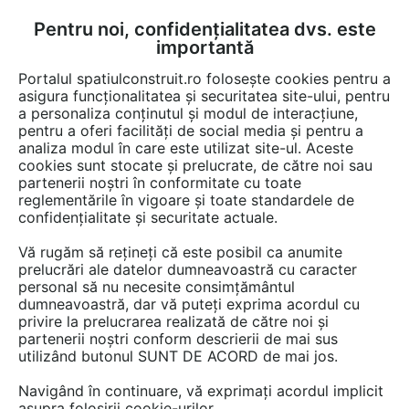
Pentru noi, confidențialitatea dvs. este
FĂ-ȚI CONT
LOGIN
importantă
CUM SE FACE
Portalul spatiulconstruit.ro folosește cookies pentru a
asigura funcționalitatea și securitatea site-ului, pentru
a personaliza conținutul și modul de interacțiune,
pentru a oferi facilități de social media și pentru a
analiza modul în care este utilizat site-ul. Aceste
cookies sunt stocate și prelucrate, de către noi sau
partenerii noștri în conformitate cu toate
Produse pentru scule, unelte si
reglementările în vigoare și toate standardele de
echipamente
confidențialitate și securitate actuale.
Caută în cele 24 de game cu 282 de produse.
Vă rugăm să rețineți că este posibil ca anumite
Alege o categorie de mai jos.
prelucrări ale datelor dumneavoastră cu caracter
personal să nu necesite consimțământul
dumneavoastră, dar vă puteți exprima acordul cu
privire la prelucrarea realizată de către noi și
Aparate de masura si control
partenerii noștri conform descrierii de mai sus
utilizând butonul SUNT DE ACORD de mai jos.
Aparate masurare debit, nivel, volum (1)
Apometre, contoare, repartitoare (1)
Navigând în continuare, vă exprimați acordul implicit
asupra folosirii cookie-urilor.