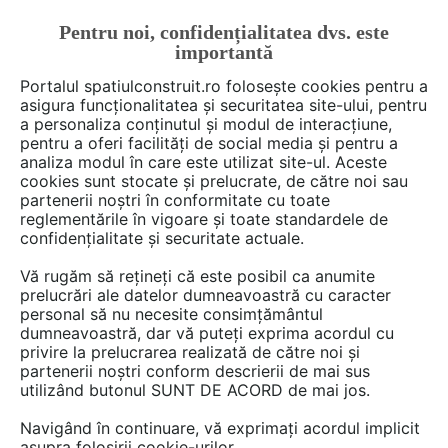
Pentru noi, confidențialitatea dvs. este
FĂ-ȚI CONT
LOGIN
importantă
CUM SE FACE
Portalul spatiulconstruit.ro folosește cookies pentru a
asigura funcționalitatea și securitatea site-ului, pentru
a personaliza conținutul și modul de interacțiune,
pentru a oferi facilități de social media și pentru a
analiza modul în care este utilizat site-ul. Aceste
De citit
Articole
Garduri, porti, imprejmuiri
EȘTI AICI:
cookies sunt stocate și prelucrate, de către noi sau
Util: nu va apucati sa construiti
partenerii noștri în conformitate cu toate
reglementările în vigoare și toate standardele de
gardul fara sa va documentati
confidențialitate și securitate actuale.
Vă rugăm să rețineți că este posibil ca anumite
prelucrări ale datelor dumneavoastră cu caracter
personal să nu necesite consimțământul
dumneavoastră, dar vă puteți exprima acordul cu
privire la prelucrarea realizată de către noi și
partenerii noștri conform descrierii de mai sus
utilizând butonul SUNT DE ACORD de mai jos.
Navigând în continuare, vă exprimați acordul implicit
asupra folosirii cookie-urilor.