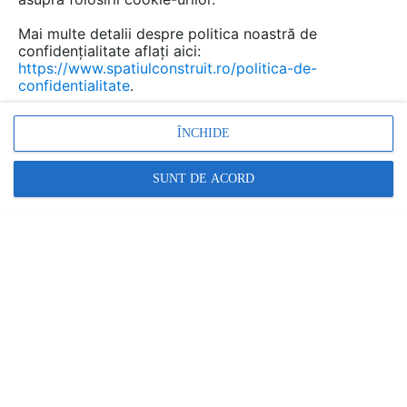
Mai multe detalii despre politica noastră de
confidențialitate aflați aici:
https://www.spatiulconstruit.ro/politica-de-
confidentialitate
.
ÎNCHIDE
Putini stiu ca legislatia prevede ca orice gard care
SUNT DE ACORD
delimiteaza o proprietate trebuie sa aiba autorizatie de
constructie si, asadar, un proiect facut de arhitect. In
cele mai multe cazuri un gard are are nevoie si de
fundatie, iar de aceea este tratat ca o constructie de
sine statoare, care se supune acelorasi norme ca o
cladire. Un mic obstacol pentru cei care isi inchipuie ca
pot face ce vor ei, prin propriile mijloace, pe terenul
propriu. Legislatia pare abuziva si, mai ales la sate, multi
prefera sa ignore normele si sa-si apere proprietatea
prin propriile mijloace. Dar legea nu este deloc absurda,