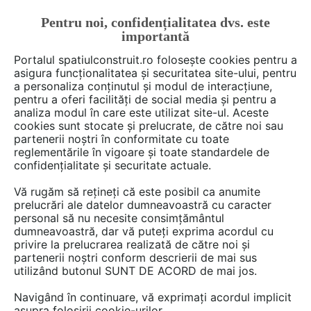
Pentru noi, confidențialitatea dvs. este
FĂ-ȚI CONT
LOGIN
importantă
CUM SE FACE
Portalul spatiulconstruit.ro folosește cookies pentru a
asigura funcționalitatea și securitatea site-ului, pentru
a personaliza conținutul și modul de interacțiune,
pentru a oferi facilități de social media și pentru a
analiza modul în care este utilizat site-ul. Aceste
De citit
Articole
Ferestre, usi, tamplarie
EȘTI AICI:
cookies sunt stocate și prelucrate, de către noi sau
Ușa rulou Braselmann ISO-
partenerii noștri în conformitate cu toate
reglementările în vigoare și toate standardele de
Speed Lift de la Gunther Tore
confidențialitate și securitate actuale.
Vă rugăm să rețineți că este posibil ca anumite
prelucrări ale datelor dumneavoastră cu caracter
Gama Gunther Tore pentru sisteme de usi si
personal să nu necesite consimțământul
grilaje rulante este vasta si adaptata pentru
dumneavoastră, dar vă puteți exprima acordul cu
orice situatie sau conditie de instalare.
privire la prelucrarea realizată de către noi și
partenerii noștri conform descrierii de mai sus
utilizând butonul SUNT DE ACORD de mai jos.
Navigând în continuare, vă exprimați acordul implicit
asupra folosirii cookie-urilor.