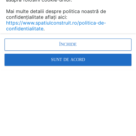
Mai multe detalii despre politica noastră de
confidențialitate aflați aici:
https://www.spatiulconstruit.ro/politica-de-
confidentialitate
.
Iata cateva variante:
-
Usi rulou
pentru trafic industrial, cu lamela izolata sau
ÎNCHIDE
nu, pentru deschideri pana la 16m
- Usi rulou cu rezistenta la efractie sau cu caracteristici
SUNT DE ACORD
antiglont
- Usi rulou din inox, pentru medii corozive
- Grilaje rulante tip mesh pentru un aspect exclusivist
sau integrarea in fatadele tip mesh
- Usi sau grilaje rulou rapide, cu spatii tehnologice
reduse, structura cu amortizare de vibratii, ideale pentru
garajele comune/subterane cu numar mare de masini
- Grilaje cu lamela microperforata
USA RULOU DE EXTERIOR
CU PROFILUL PATENTAT