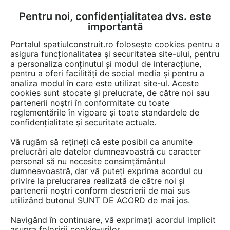
Pentru noi, confidențialitatea dvs. este
FĂ-ȚI CONT
LOGIN
importantă
CUM SE FACE
Portalul spatiulconstruit.ro folosește cookies pentru a
asigura funcționalitatea și securitatea site-ului, pentru
a personaliza conținutul și modul de interacțiune,
pentru a oferi facilități de social media și pentru a
analiza modul în care este utilizat site-ul. Aceste
cookies sunt stocate și prelucrate, de către noi sau
partenerii noștri în conformitate cu toate
reglementările în vigoare și toate standardele de
GUNTHER TORE
confidențialitate și securitate actuale.
Vă rugăm să rețineți că este posibil ca anumite
prelucrări ale datelor dumneavoastră cu caracter
personal să nu necesite consimțământul
dumneavoastră, dar vă puteți exprima acordul cu
privire la prelucrarea realizată de către noi și
partenerii noștri conform descrierii de mai sus
utilizând butonul SUNT DE ACORD de mai jos.
PREZENTARE
PRODUSE
ARTICOLE
Navigând în continuare, vă exprimați acordul implicit
asupra folosirii cookie-urilor.