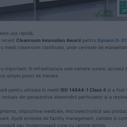
este ușa rapidă.
 recent
Cleanroom Innovation Award
pentru
Dynaco D-31
u medii cleanroom clasificate, unde cerințele de etanșeitate
u important: în infrastructura unei camere curate, accesul 
 un simplu punct de trecere.
cată pentru utilizare în medii
ISO 14644-1 Class 4
și a fost
, inclusiv din perspectiva diseminării particulelor și a rezist
 pharma, dispozitive medicale, microelectronică sau producț
evant. Ajută echipele de facility management, calitate și com
ectează sau modernizează zone cu cerințe stricte.