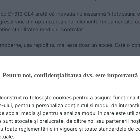
aco D-313 CL4 arată că inovația nu înseamnă întotdeauna
ogresul vine din optimizarea unor elemente fundamentale, car
ține stabilitatea mediului controlat.
moderne, ușa rapidă nu mai este doar un acces. Este o com
 prezente în România prin compania
Gunther Tore
, o compa
Pentru noi, confidențialitatea dvs. este importantă
ilor industriale de înaltă performanță.
erire națională prin rețeaua sa de parteneri autorizați, asi
lconstruit.ro folosește cookies pentru a asigura funcționalit
onsultanță până la instalare și mentenanță. Pentru mai mult
e-ului, pentru a personaliza conținutul și modul de interacți
izitează site-ul Gunther Tore. Arhitecții și proiectanții sunt
i de social media și pentru a analiza modul în care este utiliza
, iar specialiștii Gunther Tore îți stau la dispoziție pentru de
sunt stocate și prelucrate, de către noi sau partenerii noșt
u toate reglementările în vigoare și toate standardele de co
ctuale.