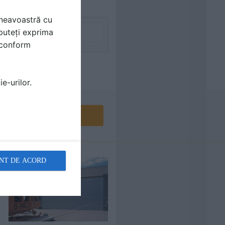
mneavoastră cu
puteți exprima
i conform
e-urilor.
Contactează
NT DE ACORD