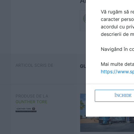
Ai o întrebare d
Vă rugăm să re
caracter perso
acordul cu priv
descrierii de 
Navigând în con
Mai multe detal
ARTICOL SCRIS DE
GUNTHER TORE
https://www.sp
ÎNCHIDE
PRODUSE DE LA
GUNTHER TORE