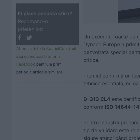
Iţi place aceasta stire?
Recomand-o
prietenilor:
Un exemplu foarte bun 
Dynaco Europe a primit
Abonează-te la SpaţiulConstruit
dezvoltată special pentr
sau
conectează-te prin
critice.
Facebook
pentru a primi
periodic articole similare.
Premiul confirmă un lucr
tehnică esențială, nu ca
D-313 CL4
este certifi
conform
ISO 14644-14
Pentru industrii precum
tip de validare este rel
sigure atunci când proi