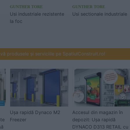
GUNTHER TORE
GUNTHER TORE
Usi industriale rezistente
Usi sectionale industriale
la foc
ă produsele și serviciile pe SpatiulConstruit.ro!
Uşa rapidă Dynaco M2
Accesul din magazin în
ște
Freezer
depozit: Ușa rapidă
să
DYNACO D313 RETAIL cu