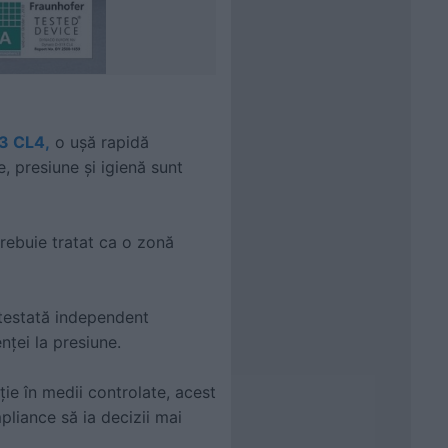
3 CL4,
o ușă rapidă
, presiune și igienă sunt
trebuie tratat ca o zonă
 testată independent
enței la presiune.
ie în medii controlate, acest
pliance să ia decizii mai