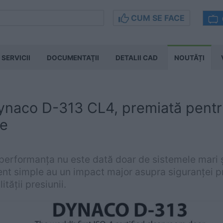
CUM SE FACE
SERVICII
DOCUMENTAŢII
DETALII CAD
NOUTĂȚI
ynaco D-313 CL4, premiată pentru
te
performanța nu este dată doar de sistemele mari și
t simple au un impact major asupra siguranței pro
ității presiunii.