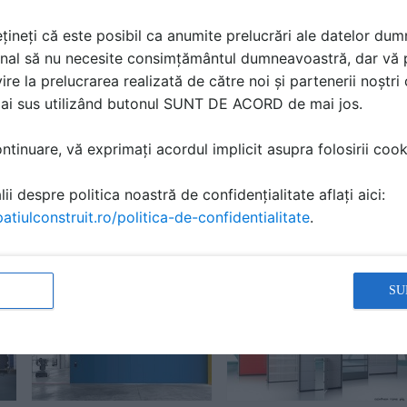
espre acest subiect? Scrie-o aici!
țineți că este posibil ca anumite prelucrări ale datelor du
nal să nu necesite consimțământul dumneavoastră, dar vă 
ire la prelucrarea realizată de către noi și partenerii noștr
mai sus utilizând butonul SUNT DE ACORD de mai jos.
tinuare, vă exprimați acordul implicit asupra folosirii cooki
ii despre politica noastră de confidențialitate aflați aici:
Cere ofertă
atiulconstruit.ro/politica-de-confidentialitate
.
SU