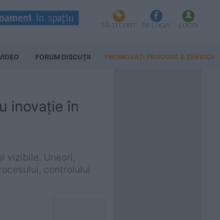
FĂ-ȚI CONT
FB LOGIN
LOGIN
VIDEO
FORUM DISCUŢII
PROMOVAȚI PRODUSE & SERVICII
 inovație în
 vizibile. Uneori,
cesului, controlului