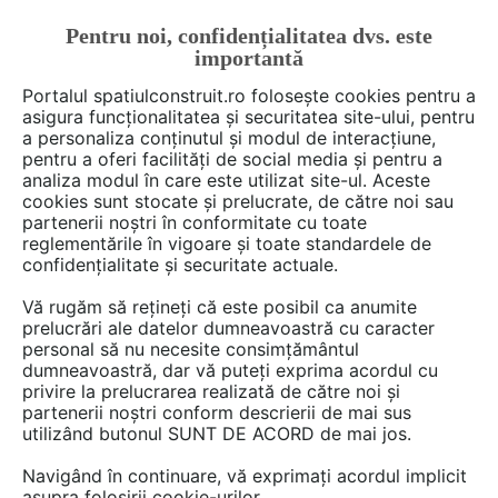
Pentru noi, confidențialitatea dvs. este
FĂ-ȚI CONT
LOGIN
importantă
CUM SE FACE
Portalul spatiulconstruit.ro folosește cookies pentru a
asigura funcționalitatea și securitatea site-ului, pentru
a personaliza conținutul și modul de interacțiune,
pentru a oferi facilități de social media și pentru a
analiza modul în care este utilizat site-ul. Aceste
De citit
Articole
Renovari, reparatii diverse
arh. Ral
EȘTI AICI:
cookies sunt stocate și prelucrate, de către noi sau
Studioul unui artist din anii '70
partenerii noștri în conformitate cu toate
reglementările în vigoare și toate standardele de
a fost transformat într-o casă
confidențialitate și securitate actuale.
luminoasă și aerisită
Vă rugăm să rețineți că este posibil ca anumite
prelucrări ale datelor dumneavoastră cu caracter
personal să nu necesite consimțământul
Echipa de la Atelier Wilda a fost contractata sa
dumneavoastră, dar vă puteți exprima acordul cu
privire la prelucrarea realizată de către noi și
realizeze proiectul de transformare a unei mici
partenerii noștri conform descrierii de mai sus
cladiri din Paris intr-o casa moderna. Cei 50 de
utilizând butonul SUNT DE ACORD de mai jos.
metri patrati ai studioului au fost pe rand
Navigând în continuare, vă exprimați acordul implicit
folositi ca garaj si apoi atelier pentru artisti.
asupra folosirii cookie-urilor.