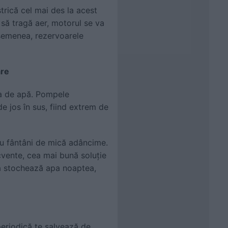
trică cel mai des la acest
să tragă aer, motorul se va
asemenea, rezervoarele
are
ta de apă. Pompele
e jos în sus, fiind extrem de
ru fântâni de mică adâncime.
cvente, cea mai bună soluție
ta stochează apa noaptea,
periodică te salvează de