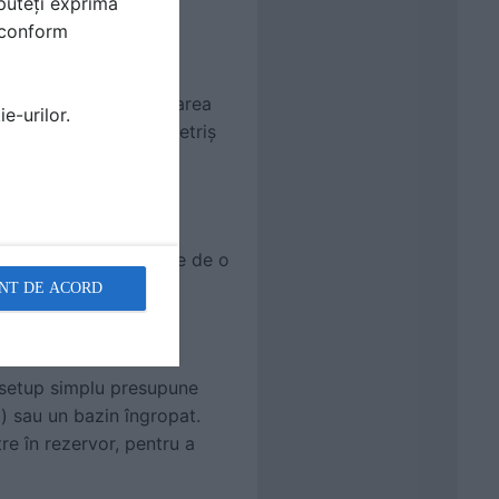
puteți exprima
i conform
ă de absorbție. Instalarea
e-urilor.
orate, îngropate în pietriș
ste scenarii, ai nevoie de o
ie, fără a se bloca.
NT DE ACORD
 mai des
 setup simplu presupune
i) sau un bazin îngropat.
re în rezervor, pentru a