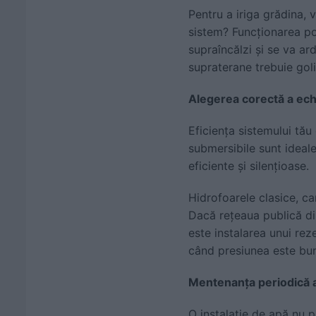
Pentru a iriga grădina, 
sistem? Funcționarea po
supraîncălzi și se va a
supraterane trebuie gol
Alegerea corectă a ech
Eficiența sistemului tă
submersibile sunt ideale
eficiente și silențioase.
Hidrofoarele clasice, c
Dacă rețeaua publică din
este instalarea unui re
când presiunea este bună
Mentenanța periodică a 
O instalație de apă nu 