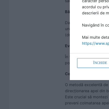
sau în șanțul stradal.
caracter perso
acordul cu priv
Bălțile persistente din 
descrierii de 
Dacă apa stagnează în c
Navigând în con
unor rigole de suprafață
(drenaj francez), va dir
Mai multe detal
https://www.sp
Evacuarea apei pe șant
În timpul construcțiilor
pompă pentru ape murdare
ÎNCHIDE
Colectare apă pluvială 
O metodă excelentă de a
direcționarea apei din b
Este crucial să montezi 
preveni colmatarea ape