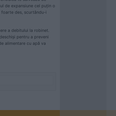
asul de expansiune cel puțin o
 foarte des, scurtându-i
re a debitului la robinet.
 deschiși pentru a preveni
u de alimentare cu apă va