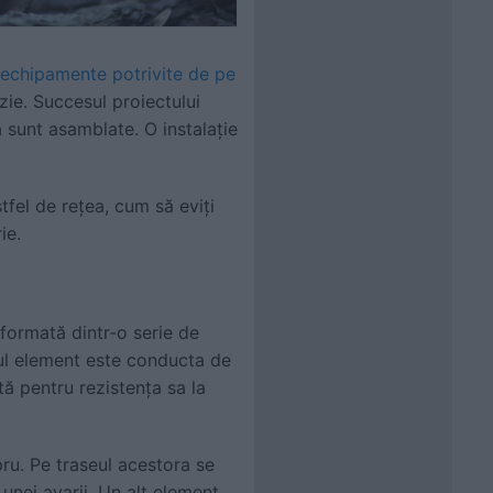
i echipamente potrivite de pe
izie. Succesul proiectului
 sunt asamblate. O instalație
tfel de rețea, cum să eviți
ie.
formată dintr-o serie de
mul element este conducta de
tă pentru rezistența sa la
pru. Pe traseul acestora se
unei avarii. Un alt element