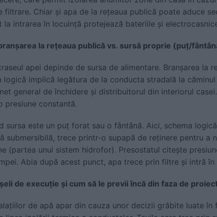
e filtrare. Chiar și apa de la rețeaua publică poate aduce s
la intrarea în locuință protejează bateriile și electrocasnice
ranșarea la rețeaua publică vs. sursă proprie (puț/fântân
traseul apei depinde de sursa de alimentare. Branșarea la r
 logică implică legătura de la conducta stradală la căminu
t general de închidere și distribuitorul din interiorul casei
 o presiune constantă.
d sursa este un puț forat sau o fântână. Aici, schema logi
 submersibilă, trece printr-o supapă de reținere pentru a n
e (partea unui sistem hidrofor). Presostatul citește presiun
pei. Abia după acest punct, apa trece prin filtre și intră în
eli de execuție și cum să le previi încă din faza de proiec
lațiilor de apă apar din cauza unor decizii grăbite luate în