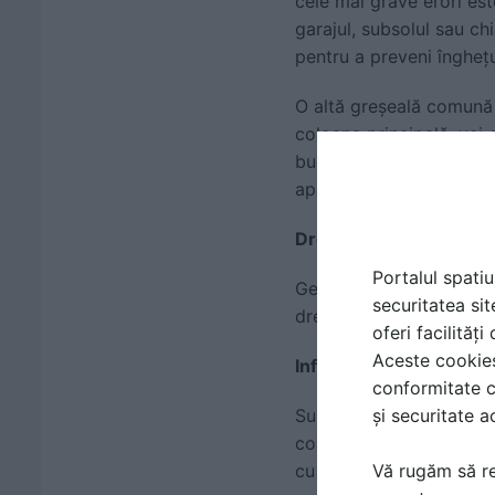
cele mai grave erori este
garajul, subsolul sau chi
pentru a preveni înghețu
O altă greșeală comună 
coloana principală, vei 
bucătărie. De asemenea,
apa în toată casa doar 
Drenaj și evacuare apă: 
Portalul spatiu
Gestionarea apei înseam
securitatea sit
drenaj protejează fundaț
oferi facilităț
Aceste cookies 
Infiltrațiile în subsol
conformitate c
Subsolurile sunt predisp
și securitate a
corectă este construire
cu flotor. Când apa ati
Vă rugăm să re