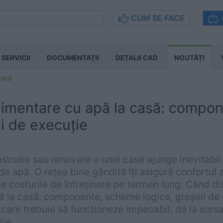
CUM SE FACE
SERVICII
DOCUMENTAŢII
DETALII CAD
NOUTĂȚI
iață
limentare cu apă la casă: compo
li de execuție
struire sau renovare a unei case ajunge inevitabil l
de apă. O rețea bine gândită îți asigură confortul z
ce costurile de întreținere pe termen lung. Când 
ă la casă: componente, scheme logice, greșeli de e
care trebuie să funcționeze impecabil, de la sursa
rie.