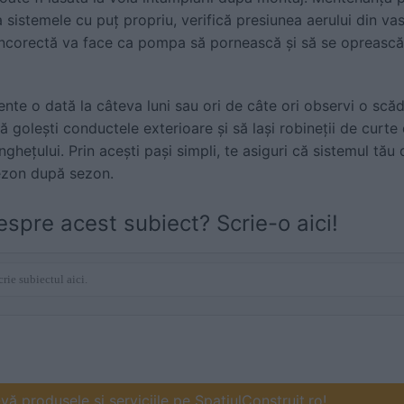
La sistemele cu puț propriu, verifică presiunea aerului din v
incorectă va face ca pompa să pornească și să se oprească
ente o dată la câteva luni sau ori de câte ori observi o scăde
ă golești conductele exterioare și să lași robineții de curte
nghețului. Prin acești pași simpli, te asiguri că sistemul tă
sezon după sezon.
espre acest subiect? Scrie-o aici!
ă produsele și serviciile pe SpatiulConstruit.ro!