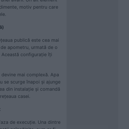
edimente, motiv pentru care
le.
ă)
ețeaua publică este cea mai
l de apometru, urmată de o
. Această configurație îți
că devine mai complexă. Apa
u se scurge înapoi și ajunge
ea din instalație și comandă
 rețeaua casei.
t
 faza de execuție. Una dintre