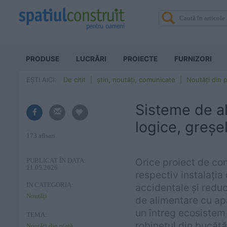
PRODUSE
LUCRĂRI
PROIECTE
FURNIZORI
EȘTI AICI:
De citit
știri, noutăți, comunicate
Noutăți din p
Sisteme de a
logice, greșe
173 afisari
Orice proiect de con
PUBLICAT ÎN DATA:
11.05.2026
respectiv instalația 
IN CATEGORIA:
accidentale și redu
Noutăți
de alimentare cu ap
un întreg ecosistem 
TEMA:
robinetul din bucătă
Noutăți din piață