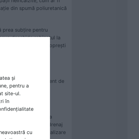
pații neîncălzite, cum ar fi
olație din spumă poliuretanică
 prea subțire pentru
ineva deschide robinetul la
major te va forța să oprești
atea și
casă. Un sistem eficient de
une, pentru a
t site-ul.
ri în
nfidențialitate
ilor abundente. Soluția
 dotat cu o pompă de drenaj
apa în rețeaua de canalizare
mneavoastră cu