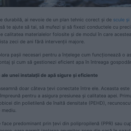
re durabilă, ai nevoie de un plan tehnic corect și de
scule ș
 să te ajute să tai, să mufezi și să fixezi conductele cu prec
 calitatea materialelor folosite și de modul în care acestea
sta zeci de ani fără intervenții majore.
lora pașii necesari pentru a înțelege cum funcționează o as
ntaj și cum să gestionezi eficient apa în întreaga gospodăr
e unei instalații de apă sigure și eficiente
înseamnă doar câteva țevi conectate între ele. Aceasta este 
împreună pentru a asigura presiunea și calitatea apei. Pri
obicei din polietilenă de înaltă densitate (PEHD), recunoscu
e mediu.
 se face predominant prin țevi din polipropilenă (PPR) sau cu
cere, care permit izolarea anumitor zone din casă în cazul 