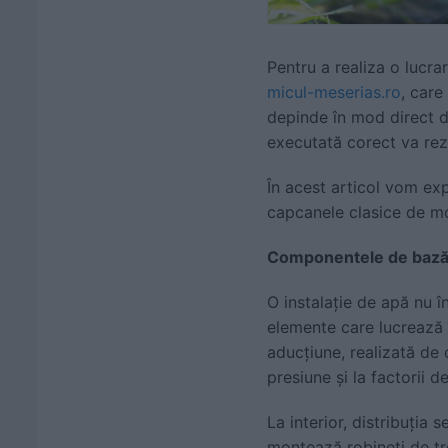
Pentru a realiza o lucra
micul-meserias.ro
, care
depinde în mod direct de
executată corect va rezi
În acest articol vom exp
capcanele clasice de mo
Componentele de bază al
O instalație de apă nu 
elemente care lucrează 
aducțiune, realizată de 
presiune și la factorii d
La interior, distribuția
montează robineți de tre