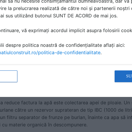
nal să nu necesite consimțământul dumneavoastră, dar vă 
ire la prelucrarea realizată de către noi și partenerii noștr
curte
mai sus utilizând butonul SUNT DE ACORD de mai jos.
urte după fiecare ploaie, solul tău nu are o capacitate bun
tinuare, vă exprimați acordul implicit asupra folosirii cooki
 de-a lungul aleilor și a unui sistem de tuburi de drenaj perf
ecționa apa departe de fundația casei.
ii despre politica noastră de confidențialitate aflați aici:
atiulconstruit.ro/politica-de-confidentialitate
.
ier
, excavațiile se pot umple rapid cu apă noroioasă. Pentru ace
, capabilă să aspire lichide cu particule solide în suspens
SU
pentru irigare: setup simplu, mentenanță, ce se strică cel
 reduce factura la apă este colectarea apei de ploaie. Un
urlane către un rezervor suprateran de tip IBC (1000 de litr
un filtru separator de frunze pe burlan, înainte ca apa să int
i cu materie organică în descompunere.