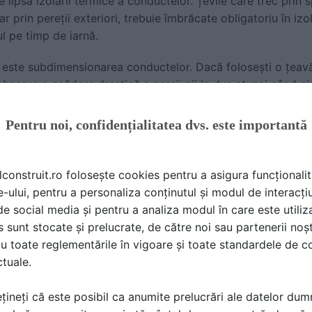
 lipsa izolării termice a conductelor. Țevile care trec prin s
ar prin pereții exteriori, trebuie îmbrăcate obligatoriu în iz
l pe timp de iarnă.
este subdimensionarea conductelor. Dacă folosești o țeavă
observa o scădere drastică a presiunii la duș atunci când c
 omiterea robineților de izolare pentru fiecare consumator 
pentru a schimba o baterie de chiuvetă.
Pentru noi, confidențialitatea dvs. este importantă
scenarii tipice (subsol, curte, șantier) + soluții corecte
lconstruit.ro folosește cookies pentru a asigura funcționalit
nă și evacuarea corectă a acesteia, nu doar aducerea ei în 
e-ului, pentru a personaliza conținutul și modul de interacți
ia și previne degradarea terenului.
i de social media și pentru a analiza modul în care este utiliza
sunt stocate și prelucrate, de către noi sau partenerii noșt
u toate reglementările în vigoare și toate standardele de co
use la inundații din cauza pânzei freatice ridicate sau a plo
ctuale.
a unui bazin colector în cel mai de jos punct al subsolului,
nge un anumit nivel, pompa pornește automat și evacuează 
țineți că este posibil ca anumite prelucrări ale datelor du