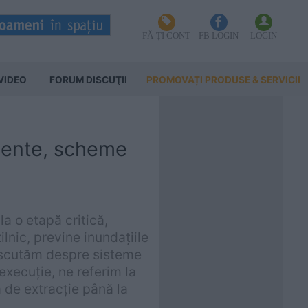
FĂ-ȚI CONT
FB LOGIN
LOGIN
VIDEO
FORUM DISCUŢII
PROMOVAȚI PRODUSE & SERVICII
nente, scheme
a o etapă critică,
ilnic, previne inundațiile
discutăm despre sisteme
xecuție, ne referim la
 de extracție până la