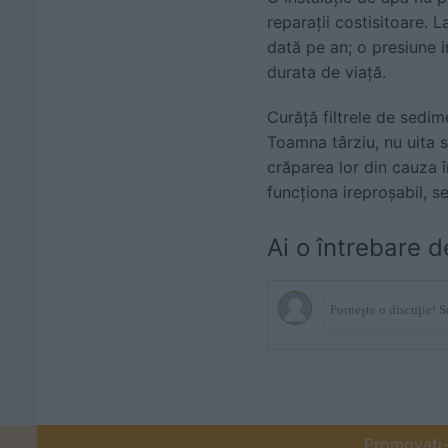
reparații costisitoare. 
dată pe an; o presiune 
durata de viață.
Curăță filtrele de sedim
Toamna târziu, nu uita s
crăparea lor din cauza î
funcționa ireproșabil, 
Ai o întrebare d
Promovați-v