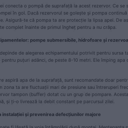
vei conecta o pompă de suprafață la acest rezervor. Ce se s
mpei în gol. Dacă rezervorul se golește și pompa continuă 
rde. Asigură-te că pompa ta are protecție la lipsa apei. De 
ite complet înainte de primul îngheț pentru a nu crăpa.
ipamentelor: pompe submersibile, hidrofoare și rezervo
u depinde de alegerea echipamentului potrivit pentru sursa 
 pentru puțuri adânci, de peste 8-10 metri. Ele împing apa d
are aspiră apa de la suprafață, sunt recomandate doar pent
 zona ta are fluctuații mari de presiune sau întreruperi fre
zervor tampon (buffer) dotat cu un grup de pompare. Aces
, și ți-o livrează la debit constant pe parcursul zilei.
instalației și prevenirea defecțiunilor majore
poate fi lăsată la voia întâmplării după montaj. Mentenanța 