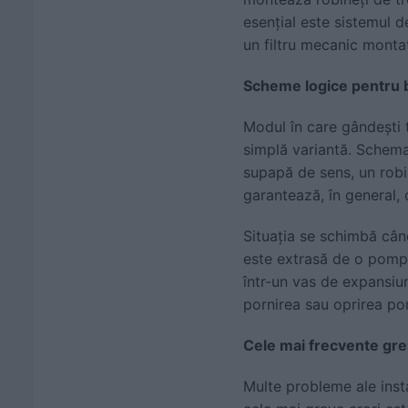
esențial este sistemul d
un filtru mecanic montat 
Scheme logice pentru b
Modul în care gândești 
simplă variantă. Schema
supapă de sens, un robine
garantează, în general,
Situația se schimbă cân
este extrasă de o pompă
într-un vas de expansiun
pornirea sau oprirea pom
Cele mai frecvente greș
Multe probleme ale insta