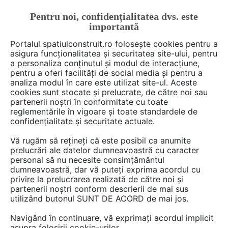
Pentru noi, confidențialitatea dvs. este
FĂ-ȚI CONT
LOGIN
importantă
CUM SE FACE
Portalul spatiulconstruit.ro folosește cookies pentru a
asigura funcționalitatea și securitatea site-ului, pentru
a personaliza conținutul și modul de interacțiune,
pentru a oferi facilități de social media și pentru a
analiza modul în care este utilizat site-ul. Aceste
De citit
Video interviuri
Cultura si societate
EȘTI AICI:
cookies sunt stocate și prelucrate, de către noi sau
Responsabilitatea e enormă,
partenerii noștri în conformitate cu toate
reglementările în vigoare și toate standardele de
fiecare linie înseamnă zeci,
confidențialitate și securitate actuale.
sute de mii de euro | arh. Iana
Vă rugăm să rețineți că este posibil ca anumite
și Lilian Captari @ Oameni în
prelucrări ale datelor dumneavoastră cu caracter
personal să nu necesite consimțământul
spațiu | VIDEO INTERVIU
dumneavoastră, dar vă puteți exprima acordul cu
privire la prelucrarea realizată de către noi și
partenerii noștri conform descrierii de mai sus
utilizând butonul SUNT DE ACORD de mai jos.
Peste 80 de proiecte semnate, autorizate și
construite, peste 1.000.000 de metri pătrați
Navigând în continuare, vă exprimați acordul implicit
asupra folosirii cookie-urilor.