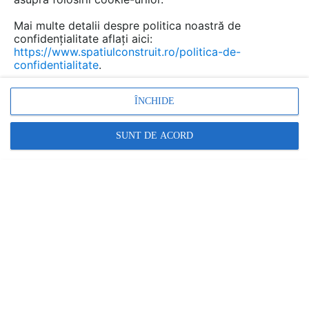
participa la cea mai prestigioasă competiție a
breslei!
Mai multe detalii despre politica noastră de
confidențialitate aflați aici:
https://www.spatiulconstruit.ro/politica-de-
confidentialitate
.
ÎNCHIDE
SUNT DE ACORD