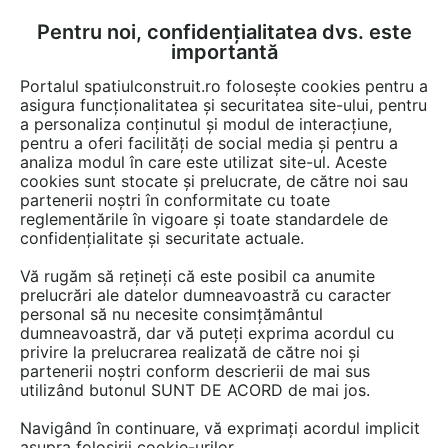
Pentru noi, confidențialitatea dvs. este
FĂ-ȚI CONT
LOGIN
importantă
CUM SE FACE
Portalul spatiulconstruit.ro folosește cookies pentru a
asigura funcționalitatea și securitatea site-ului, pentru
a personaliza conținutul și modul de interacțiune,
pentru a oferi facilități de social media și pentru a
analiza modul în care este utilizat site-ul. Aceste
De citit
știri, noutăți, comunicate
Evenimente
EȘTI AICI:
cookies sunt stocate și prelucrate, de către noi sau
Prelungirea înscrierilor la
partenerii noștri în conformitate cu toate
reglementările în vigoare și toate standardele de
Bienala Națională de
confidențialitate și securitate actuale.
Arhitectură 2025 – „Altfel”!
Vă rugăm să rețineți că este posibil ca anumite
prelucrări ale datelor dumneavoastră cu caracter
personal să nu necesite consimțământul
Uniunea Arhitecților din România anunță
dumneavoastră, dar vă puteți exprima acordul cu
privire la prelucrarea realizată de către noi și
prelungirea perioadei de înscriere la concursul
partenerii noștri conform descrierii de mai sus
Bienalei Naționale de Arhitectură până
utilizând butonul SUNT DE ACORD de mai jos.
miercuri, 10 septembrie, ora 23:59. Nu rata
Navigând în continuare, vă exprimați acordul implicit
noul termen – aceasta este ultima șansă de a
asupra folosirii cookie-urilor.