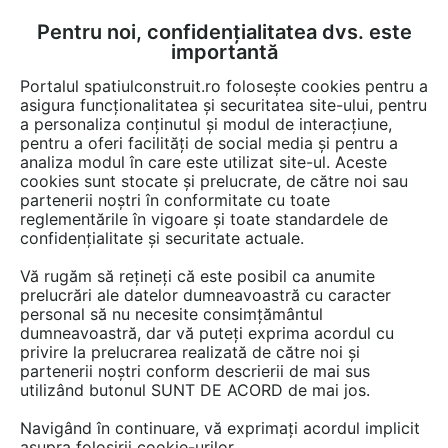
Pentru noi, confidențialitatea dvs. este
FĂ-ȚI CONT
LOGIN
importantă
CUM SE FACE
Portalul spatiulconstruit.ro folosește cookies pentru a
asigura funcționalitatea și securitatea site-ului, pentru
a personaliza conținutul și modul de interacțiune,
pentru a oferi facilități de social media și pentru a
analiza modul în care este utilizat site-ul. Aceste
De citit
știri, noutăți, comunicate
Evenimente
EȘTI AICI:
cookies sunt stocate și prelucrate, de către noi sau
Invitație la galele Bienalei
partenerii noștri în conformitate cu toate
reglementările în vigoare și toate standardele de
Naționale de Arhitectură 2025,
confidențialitate și securitate actuale.
ediția a XVI-a – "Altfel"
Vă rugăm să rețineți că este posibil ca anumite
prelucrări ale datelor dumneavoastră cu caracter
personal să nu necesite consimțământul
Uniunea Arhitecților din România vă invită la
dumneavoastră, dar vă puteți exprima acordul cu
privire la prelucrarea realizată de către noi și
galele celei de-a XVI-a ediții a Bienalei
partenerii noștri conform descrierii de mai sus
Naționale de Arhitectură. Veniți alături de noi
utilizând butonul SUNT DE ACORD de mai jos.
pentru a afla care sunt cele mai bune proiecte
Navigând în continuare, vă exprimați acordul implicit
din ultimii doi ani, realizate de arhitecți,
asupra folosirii cookie-urilor.