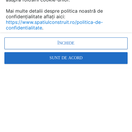
designeri, ingineri, peisagiști ș.a.!
Mai multe detalii despre politica noastră de
confidențialitate aflați aici:
https://www.spatiulconstruit.ro/politica-de-
confidentialitate
.
ÎNCHIDE
SUNT DE ACORD
Premiile Bienalei vor fi anunțate în cursul lunii
octombrie, în 9 orașe din țară. Calendarul galelor de
premiere este prezentat mai jos. Fiecare festivitate va fi
însoțită de câte o expoziție a lucrărilor acceptate în
concurs, în funcție de secțiunile avute în vedere în