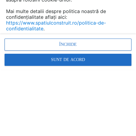
Mai multe detalii despre politica noastră de
confidențialitate aflați aici:
https://www.spatiulconstruit.ro/politica-de-
confidentialitate
.
ÎNCHIDE
1. Beton aditivat cu
Sika® WT
și
Sika®
SUNT DE ACORD
ViscoCrete®
sau
Sika® Plast®
.
După caz, se va folosi accelerator de priză
Sika® FS-1
sau întârzietor de priză
Sika® VZ-1
.
2. Șapă beton de pantă armată cu fibre din
polipropilenă
SikaFiber® PPM-12
și aditivată cu
SikaLatex®
3. Strat de separație și nivelare
Sikaplan® W Felt 300
PES biocid white
4. Membrană armată din
PVC Sikaplan® WP 3100-15R
montată prin așternere liberă și lipire prin termosudare.