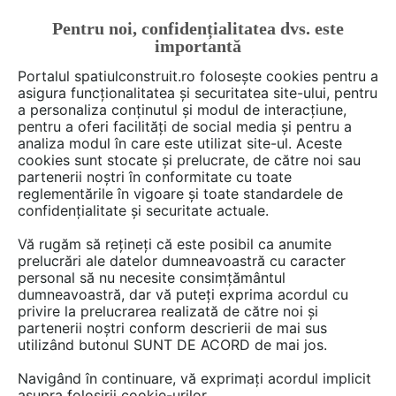
Pentru noi, confidențialitatea dvs. este
FĂ-ȚI CONT
LOGIN
importantă
CUM SE FACE
Portalul spatiulconstruit.ro folosește cookies pentru a
asigura funcționalitatea și securitatea site-ului, pentru
a personaliza conținutul și modul de interacțiune,
pentru a oferi facilități de social media și pentru a
analiza modul în care este utilizat site-ul. Aceste
De citit
Cum se face
Piscine, saune, bazine, fantani
EȘTI AICI:
cookies sunt stocate și prelucrate, de către noi sau
Piscină finisată cu membrană
partenerii noștri în conformitate cu toate
reglementările în vigoare și toate standardele de
PVC – soluţie tehnică
confidențialitate și securitate actuale.
Vă rugăm să rețineți că este posibil ca anumite
prelucrări ale datelor dumneavoastră cu caracter
Soluții Sika pentru proiecte rezidențiale -
personal să nu necesite consimțământul
Piscină finisată cu membrană PVC
dumneavoastră, dar vă puteți exprima acordul cu
privire la prelucrarea realizată de către noi și
partenerii noștri conform descrierii de mai sus
utilizând butonul SUNT DE ACORD de mai jos.
Navigând în continuare, vă exprimați acordul implicit
asupra folosirii cookie-urilor.