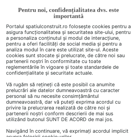
Pentru noi, confidențialitatea dvs. este
FĂ-ȚI CONT
LOGIN
importantă
CUM SE FACE
Portalul spatiulconstruit.ro folosește cookies pentru a
asigura funcționalitatea și securitatea site-ului, pentru
a personaliza conținutul și modul de interacțiune,
pentru a oferi facilități de social media și pentru a
analiza modul în care este utilizat site-ul. Aceste
De citit
Articole
Design
Camelia Sisea
EȘTI AICI:
cookies sunt stocate și prelucrate, de către noi sau
Pentru copii, mai mici sau mai
partenerii noștri în conformitate cu toate
reglementările în vigoare și toate standardele de
mari: 7 idei pentru a aduce
confidențialitate și securitate actuale.
distracția la tine acasă
Vă rugăm să rețineți că este posibil ca anumite
prelucrări ale datelor dumneavoastră cu caracter
personal să nu necesite consimțământul
Nu esti niciodata prea mare sa te mai joci din
dumneavoastră, dar vă puteți exprima acordul cu
privire la prelucrarea realizată de către noi și
cand in cand cu bucurie sincera de copil. Asa
partenerii noștri conform descrierii de mai sus
ca iti prezentam sapte idei pentru a insera
utilizând butonul SUNT DE ACORD de mai jos.
distractia chiar in amenajarea locuintei tale,
Navigând în continuare, vă exprimați acordul implicit
bucurandu-i deopotriva pe cei mici si pe
asupra folosirii cookie-urilor.