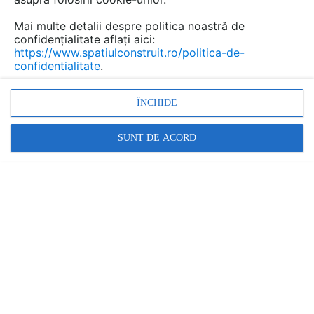
copilul din tine.
Mai multe detalii despre politica noastră de
confidențialitate aflați aici:
https://www.spatiulconstruit.ro/politica-de-
confidentialitate
.
ÎNCHIDE
SUNT DE ACORD
Un tobogan in loc de scari, un leagan suspendat, o
trambulina in living si chiar o pista de skateboarding de
interior sunt cateva elemente care pot fi integrate
ingenios in decorul general, ca in exemplele de mai jos,