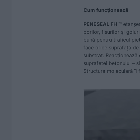
Cum funcționează
PENESEAL FH ™
etanșea
porilor, fisurilor și gol
bună pentru traficul pi
face orice suprafață de 
substrat. Reacționează 
suprafetei betonului – si
Structura moleculară îl f