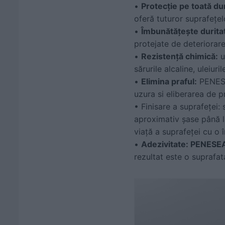
•
Protecție pe toată dur
oferă tuturor suprafețel
•
Îmbunătățește duritat
protejate de deteriorare
•
Rezistență chimică:
u
sărurile alcaline, uleiuril
•
Elimina praful:
PENESEA
uzura si eliberarea de p
• Finisare a suprafeței
aproximativ șase până l
viață a suprafeței cu o 
•
Adezivitate: PENESE
rezultat este o suprafat