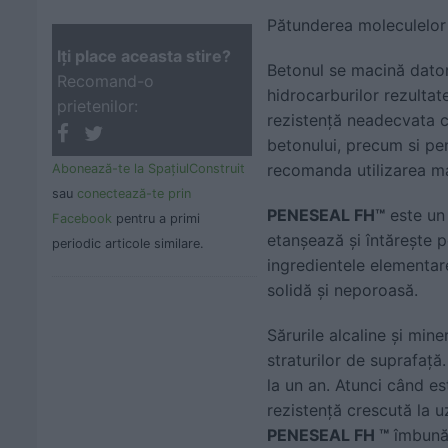
Pătunderea moleculelor d
Iţi place aceasta stire?
Betonul se macină datorit
Recomand-o
hidrocarburilor rezultat
prietenilor:
rezistență neadecvata co
betonului, precum si pe
recomanda utilizarea mate
Abonează-te la SpaţiulConstruit
sau
conectează-te prin
PENESEAL FH™
este un 
Facebook
pentru a primi
etanșează și întărește p
periodic articole similare.
ingredientele elementar
solidă și neporoasă.
Sărurile alcaline și min
straturilor de suprafață
la un an. Atunci când e
rezistență crescută la u
PENESEAL FH ™
îmbunăt