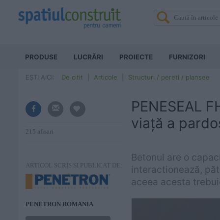
PRODUSE
LUCRĂRI
PROIECTE
FURNIZORI
EȘTI AICI:
De citit
Articole
Structuri / pereti / plansee
PENESEAL FH:
viață a pardo
215 afisari
Betonul are o capaci
ARTICOL SCRIS SI PUBLICAT DE:
interactionează, păt
aceea acesta trebuie 
PENETRON ROMANIA