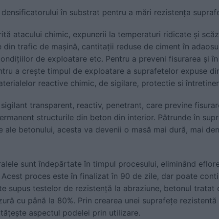
ensificatorului în substrat pentru a mări rezistența supraf
ă atacului chimic, expunerii la temperaturi ridicate și scăzut
e din trafic de mașină, cantitații reduse de ciment în adaosu
ndițiilor de exploatare etc. Pentru a preveni fisurarea și î
ntru a crește timpul de exploatare a suprafetelor expuse di
rialelor reactive chimic, de sigilare, protectie si întretine
sigilant transparent, reactiv, penetrant, care previne fisura
ermanent structurile din beton din interior. Pătrunde în sup
e ale betonului, acesta va devenii o masă mai dură, mai den
eralele sunt îndepărtate în timpul procesului, eliminând efl
. Acest proces este în finalizat în 90 de zile, dar poate cont
ste supus testelor de rezistență la abraziune, betonul trat
zură cu până la 80%. Prin crearea unei suprafețe rezistentă la
ățește aspectul podelei prin utilizare.