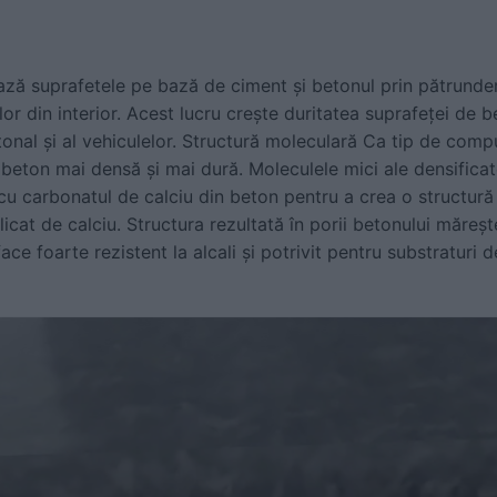
ză suprafetele pe bază de ciment și betonul prin pătrundere
urilor din interior. Acest lucru crește duritatea suprafeței de
etonal și al vehiculelor. Structură moleculară Ca tip de co
beton mai densă și mai dură. Moleculele mici ale densificato
cu carbonatul de calciu din beton pentru a crea o structură 
licat de calciu. Structura rezultată în porii betonului măreșt
ace foarte rezistent la alcali și potrivit pentru substraturi 