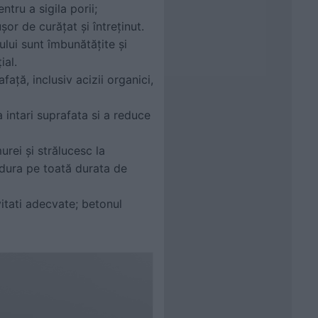
ru a sigila porii;
or de curățat și întreținut.
ului sunt îmbunătățite și
ial.
ață, inclusiv acizii organici,
intari suprafata si a reduce
rei și strălucesc la
 dura pe toată durata de
itati adecvate; betonul