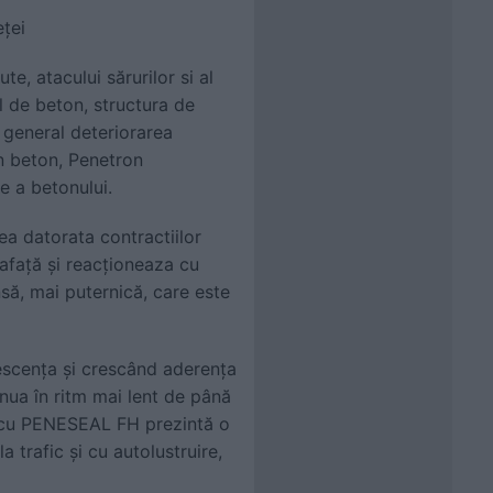
eței
e, atacului sărurilor si al
l de beton, structura de
n general deteriorarea
n beton, Penetron
re a betonului.
rea datorata contractiilor
rafață și reacționeaza cu
să, mai puternică, care este
orescența și crescând aderența
inua în ritm mai lent de până
at cu PENESEAL FH prezintă o
 trafic și cu autolustruire,