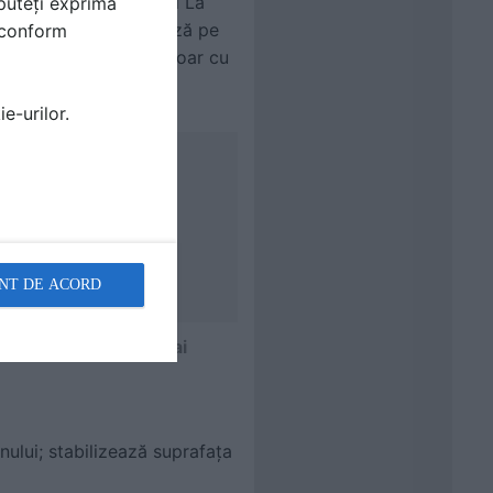
permanentă a betonului La
puteți exprima
suprafata, care durează pe
i conform
on poate fi curățată doar cu
e-urilor.
NT DE ACORD
 o masă solidă și mai
nului; stabilizează suprafața