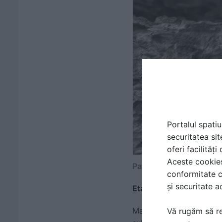
Portalul spatiu
securitatea sit
oferi facilităț
Aceste cookies 
Patrunderea Peneseal 
conformitate c
și securitate a
Etanșarea permanentă 
Masa rezultată este mai 
Vă rugăm să re