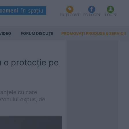
FĂ-ȚI CONT
FB LOGIN
LOGIN
VIDEO
FORUM DISCUŢII
PROMOVAȚI PRODUSE & SERVICII
 o protecție pe
tanțele cu care
etonului expus, de