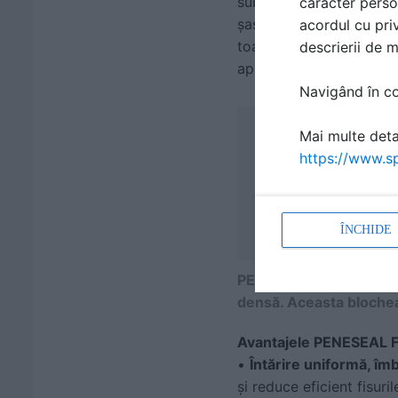
substanțele chimice și 
caracter perso
șase până la douăspreze
acordul cu priv
toată durata de viață a 
descrierii de 
apă și săpun.
Navigând în con
Mai multe detal
https://www.sp
ÎNCHIDE
PENESEAL FH™ pătrunde 
densă. Aceasta blochea
Avantajele PENESEAL 
•
Întărire uniformă, îm
și reduce eficient fisuril