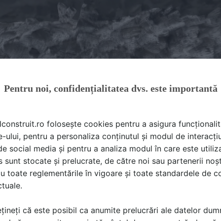
Pentru noi, confidențialitatea dvs. este importantă
lconstruit.ro folosește cookies pentru a asigura funcționalit
e-ului, pentru a personaliza conținutul și modul de interacți
i de social media și pentru a analiza modul în care este utiliza
sunt stocate și prelucrate, de către noi sau partenerii noșt
FH-PS™ în suprafața de beton
u toate reglementările în vigoare și toate standardele de co
ctuale.
a betonului
densă solidă, incoloră, inodoră, non toxică (fără COV) și n
țineți că este posibil ca anumite prelucrări ale datelor du