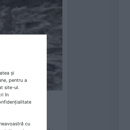
atea și
une, pentru a
t site-ul.
ri în
nfidențialitate
einflamabilă. Apa,
mneavoastră cu