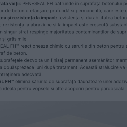
ata vieții:
PENESEAL FH pătrunde în suprafața betonului pent
or de beton o etanșare profundă și permanentă, care este uș
ea și rezistența la impact:
rezistența și durabilitatea beton
; rezistența la abraziune și la impact este crescută substanț
n singur strat respinge majoritatea contaminanților de supraf
e și grăsimile
L FH™ reactioneaza chimic cu sarurile din beton pentru a 
raf de beton.
: suprafețele dezvoltă un finisaj permanent asemănător marmu
a douăsprezece luni după tratament. Această strălucire va
întreținere adecvată.
AL FH™
elimină sărurile de suprafață dăunătoare unei adeziv
a ideala pentru vopsele si alte acoperiri pentru pardoseala.