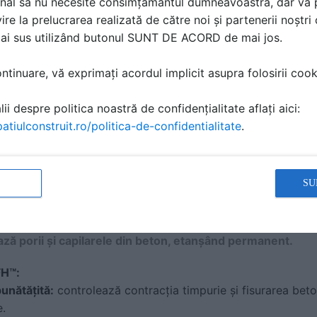
alți contaminanți nu mai pot pătrunde în beton. Etanșarea 
nal să nu necesite consimțământul dumneavoastră, dar vă 
ce luni de la aplicare, PENESEAL FH dezvoltă un luciu pe 
ire la prelucrarea realizată de către noi și partenerii noștr
betonului. Nu sunt necesare alte aplicații. Suprafața de bet
mai sus utilizând butonul SUNT DE ACORD de mai jos.
tinuare, vă exprimați acordul implicit asupra folosirii cooki
ii despre politica noastră de confidențialitate aflați aici:
atiulconstruit.ro/politica-de-confidentialitate
.
SU
în suprafața betonului unde reacționează pentru a forma
ză porii și capilarele din beton, etanșând permanent.
FH™:
bunătățită:
controlează contracția timpurie și fisurarea beto
e.