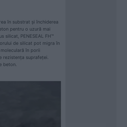
a în substrat și închiderea
 beton pentru o uzură mai
mpus silicat, PENESEAL FH™
rului de silicat pot migra în
moleculară în porii
e rezistența suprafeței.
de beton.