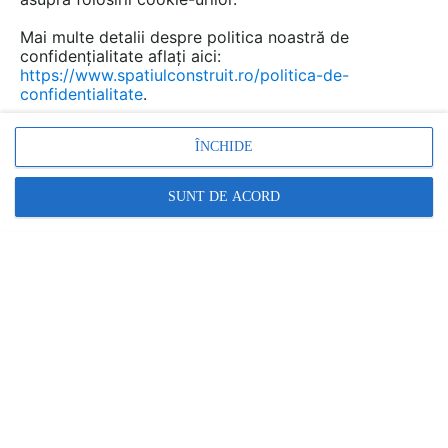
amenajat ca spatiu de relaxare si gradina plina
cu vegetatie.
Mai multe detalii despre politica noastră de
confidențialitate aflați aici:
https://www.spatiulconstruit.ro/politica-de-
confidentialitate
.
ÎNCHIDE
SUNT DE ACORD
Beneficiarul a cerut o casa cu spatii ample si o gradina
generoasa, dar avea la dispozitie un teren de proportii