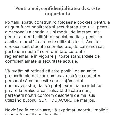
Pentru noi, confidențialitatea dvs. este
FĂ-ȚI CONT
LOGIN
importantă
CUM SE FACE
Portalul spatiulconstruit.ro folosește cookies pentru a
asigura funcționalitatea și securitatea site-ului, pentru
a personaliza conținutul și modul de interacțiune,
pentru a oferi facilități de social media și pentru a
analiza modul în care este utilizat site-ul. Aceste
De citit
Articole
Proiectare de arhitectura
arh. Ralu
EȘTI AICI:
cookies sunt stocate și prelucrate, de către noi sau
O terasă plină de vegetație
partenerii noștri în conformitate cu toate
reglementările în vigoare și toate standardele de
amenajată pe acoperișul casei
confidențialitate și securitate actuale.
Vă rugăm să rețineți că este posibil ca anumite
prelucrări ale datelor dumneavoastră cu caracter
Cu o terasa-gradina atat de frumoasa este
personal să nu necesite consimțământul
greu sa iti imaginezi ca proprietarii respectivei
dumneavoastră, dar vă puteți exprima acordul cu
case isi mai petrec timpul la interior. Echipa de
privire la prelucrarea realizată de către noi și
partenerii noștri conform descrierii de mai sus
la biroul Vo Trong Nghia Architects a proiectat
utilizând butonul SUNT DE ACORD de mai jos.
aceasta locuinta, in orasul Vietnamez Nha
Trang, ce se remarca printr-un acoperis terasa
Navigând în continuare, vă exprimați acordul implicit
asupra folosirii cookie-urilor.