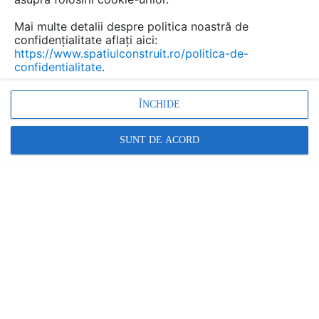
Mai multe detalii despre politica noastră de
confidențialitate aflați aici:
https://www.spatiulconstruit.ro/politica-de-
confidentialitate
.
ÎNCHIDE
SUNT DE ACORD
Vila Ypsilon are o suprafata de 150 mp iar volumetria
acesteia a fost conceputa astfel incat prezenta ei sa fie
partial mascata in relieful zonei. Formele curbe, pantele
create de coborarea acoperisului pana la nivelul solului,
toate urmaresc sa imbine intr-un mod organic spatiul