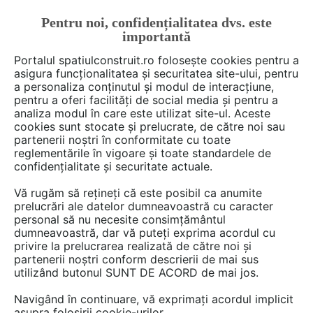
Pentru noi, confidențialitatea dvs. este
FĂ-ȚI CONT
LOGIN
importantă
CUM SE FACE
Portalul spatiulconstruit.ro folosește cookies pentru a
asigura funcționalitatea și securitatea site-ului, pentru
a personaliza conținutul și modul de interacțiune,
pentru a oferi facilități de social media și pentru a
analiza modul în care este utilizat site-ul. Aceste
De citit
Articole
Arhitectura, proiectare
arh. Raluca
EȘTI AICI:
cookies sunt stocate și prelucrate, de către noi sau
O casă într-o livadă de măslini
partenerii noștri în conformitate cu toate
reglementările în vigoare și toate standardele de
confidențialitate și securitate actuale.
Fasii de pamant urca pe acoperisul acestei
Vă rugăm să rețineți că este posibil ca anumite
case de vacanta realizata de echipa de
prelucrări ale datelor dumneavoastră cu caracter
personal să nu necesite consimțământul
arhitecti de la LASSA, permitand astfel
dumneavoastră, dar vă puteți exprima acordul cu
membrilor familiei sa escaladeze dealul
privire la prelucrarea realizată de către noi și
artificial si sa beneficieze de perspective
partenerii noștri conform descrierii de mai sus
spectaculoase asupra livezii si a peninsulei
utilizând butonul SUNT DE ACORD de mai jos.
Peloponez din Grecia.
Navigând în continuare, vă exprimați acordul implicit
asupra folosirii cookie-urilor.