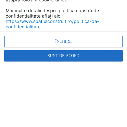
ale aceleiasi familii. Arhitectii au fost
contractati in vederea realizarii unei case
Mai multe detalii despre politica noastră de
confortabile cu zone vegetale prezente la
confidențialitate aflați aici:
https://www.spatiulconstruit.ro/politica-de-
fiecare nivel, iar designul rezultat este o
confidentialitate
.
combinatie de spatii comune si spatii
individuale, presarate printre copaci, arbusti si
ÎNCHIDE
flori.
SUNT DE ACORD