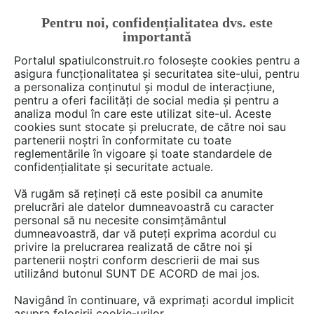
Pentru noi, confidențialitatea dvs. este
FĂ-ȚI CONT
LOGIN
importantă
CUM SE FACE
Portalul spatiulconstruit.ro folosește cookies pentru a
asigura funcționalitatea și securitatea site-ului, pentru
a personaliza conținutul și modul de interacțiune,
pentru a oferi facilități de social media și pentru a
analiza modul în care este utilizat site-ul. Aceste
De citit
Articole
Proiectare de arhitectura
arh. Ralu
EȘTI AICI:
cookies sunt stocate și prelucrate, de către noi sau
O casă în care predomină
partenerii noștri în conformitate cu toate
reglementările în vigoare și toate standardele de
vegetația și se cultivă legume
confidențialitate și securitate actuale.
Vă rugăm să rețineți că este posibil ca anumite
prelucrări ale datelor dumneavoastră cu caracter
Membrii companiei vietnameze Vo Trong
personal să nu necesite consimțământul
Architects sunt experti in integrarea naturii si a
dumneavoastră, dar vă puteți exprima acordul cu
spatiilor verzi in interiorul locuintelor. Proiectul
privire la prelucrarea realizată de către noi și
partenerii noștri conform descrierii de mai sus
denumit Casa Binh reuseste performanta de a
utilizând butonul SUNT DE ACORD de mai jos.
asigura spatii verzi in care se cultiva suficiente
legume pentru a hrani membrii a trei generatii
Navigând în continuare, vă exprimați acordul implicit
asupra folosirii cookie-urilor.