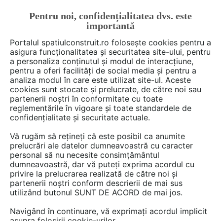
Pentru noi, confidențialitatea dvs. este
FĂ-ȚI CONT
LOGIN
importantă
CUM SE FACE
Portalul spatiulconstruit.ro folosește cookies pentru a
asigura funcționalitatea și securitatea site-ului, pentru
a personaliza conținutul și modul de interacțiune,
pentru a oferi facilități de social media și pentru a
analiza modul în care este utilizat site-ul. Aceste
De citit
știri, noutăți, comunicate
Noutăți din piață
EȘTI AICI:
cookies sunt stocate și prelucrate, de către noi sau
Noua generatie Duplex Multi
partenerii noștri în conformitate cu toate
reglementările în vigoare și toate standardele de
Eco
confidențialitate și securitate actuale.
Vă rugăm să rețineți că este posibil ca anumite
prelucrări ale datelor dumneavoastră cu caracter
personal să nu necesite consimțământul
dumneavoastră, dar vă puteți exprima acordul cu
privire la prelucrarea realizată de către noi și
partenerii noștri conform descrierii de mai sus
utilizând butonul SUNT DE ACORD de mai jos.
Navigând în continuare, vă exprimați acordul implicit
asupra folosirii cookie-urilor.