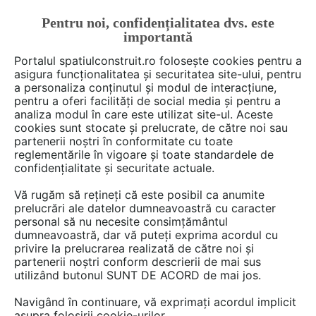
Pentru noi, confidențialitatea dvs. este
FĂ-ȚI CONT
LOGIN
importantă
CUM SE FACE
Portalul spatiulconstruit.ro folosește cookies pentru a
asigura funcționalitatea și securitatea site-ului, pentru
a personaliza conținutul și modul de interacțiune,
pentru a oferi facilități de social media și pentru a
analiza modul în care este utilizat site-ul. Aceste
De citit
Articole
Productie energie
EȘTI AICI:
cookies sunt stocate și prelucrate, de către noi sau
Împământarea sistemelor
partenerii noștri în conformitate cu toate
reglementările în vigoare și toate standardele de
fotovoltaice: ce trebuie să știi?
confidențialitate și securitate actuale.
Vă rugăm să rețineți că este posibil ca anumite
prelucrări ale datelor dumneavoastră cu caracter
Împământarea sistemelor fotovoltaice se referă
personal să nu necesite consimțământul
la procesul de conectare a componentelor
dumneavoastră, dar vă puteți exprima acordul cu
acestui sistem la pământ, având rol în
privire la prelucrarea realizată de către noi și
partenerii noștri conform descrierii de mai sus
prevenirea pericolelor electrice și asigurarea
utilizând butonul SUNT DE ACORD de mai jos.
unui randament optim al sistemului. Este o
etapă crucială în instalarea oricărui sistem
Navigând în continuare, vă exprimați acordul implicit
asupra folosirii cookie-urilor.