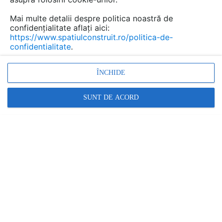
fotovoltaic, indiferent de dimensiune sau
complexitate.
Mai multe detalii despre politica noastră de
confidențialitate aflați aici:
https://www.spatiulconstruit.ro/politica-de-
confidentialitate
.
ÎNCHIDE
SUNT DE ACORD
Pași de urmat pentru împământarea
sistemelor fotovoltaice în mod corect