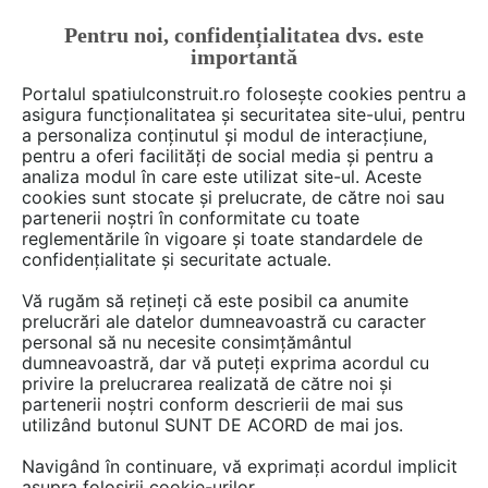
Pentru noi, confidențialitatea dvs. este
FĂ-ȚI CONT
LOGIN
importantă
CUM SE FACE
Portalul spatiulconstruit.ro folosește cookies pentru a
asigura funcționalitatea și securitatea site-ului, pentru
a personaliza conținutul și modul de interacțiune,
pentru a oferi facilități de social media și pentru a
analiza modul în care este utilizat site-ul. Aceste
De citit
Articole
Productie energie
EȘTI AICI:
cookies sunt stocate și prelucrate, de către noi sau
Introducere în sistemele
partenerii noștri în conformitate cu toate
reglementările în vigoare și toate standardele de
fotovoltaice și autoconsum
confidențialitate și securitate actuale.
Vă rugăm să rețineți că este posibil ca anumite
prelucrări ale datelor dumneavoastră cu caracter
Sistemele fotovoltaice reprezintă o
personal să nu necesite consimțământul
componentă cheie în tranziția către surse
dumneavoastră, dar vă puteți exprima acordul cu
regenerabile de energie, permițând conversia
privire la prelucrarea realizată de către noi și
partenerii noștri conform descrierii de mai sus
directă a radiației solare în energie electrică
utilizând butonul SUNT DE ACORD de mai jos.
prin intermediul celulelor fotovoltaice. Un
sistem fotovoltaic standard include panouri
Navigând în continuare, vă exprimați acordul implicit
asupra folosirii cookie-urilor.