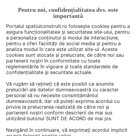
Pentru noi, confidențialitatea dvs. este
FĂ-ȚI CONT
LOGIN
importantă
CUM SE FACE
Portalul spatiulconstruit.ro folosește cookies pentru a
asigura funcționalitatea și securitatea site-ului, pentru
a personaliza conținutul și modul de interacțiune,
pentru a oferi facilități de social media și pentru a
analiza modul în care este utilizat site-ul. Aceste
De citit
Articole
Instalatii ventilare / climatizare
EȘTI AICI:
cookies sunt stocate și prelucrate, de către noi sau
Ghid complet ventilație într-o
partenerii noștri în conformitate cu toate
reglementările în vigoare și toate standardele de
bucătărie profesională cu
confidențialitate și securitate actuale.
ATREA România
Vă rugăm să rețineți că este posibil ca anumite
prelucrări ale datelor dumneavoastră cu caracter
personal să nu necesite consimțământul
De la nevoie în sine la regulile ce trebuie
dumneavoastră, dar vă puteți exprima acordul cu
privire la prelucrarea realizată de către noi și
aplicate, la alegerea unui model de hotă sau
partenerii noștri conform descrierii de mai sus
plafon de extracție și până la importanța
utilizând butonul SUNT DE ACORD de mai jos.
filtrelor care elimină pericolul incendiilor - se
Navigând în continuare, vă exprimați acordul implicit
pare că ventilația pentru bucătării profesionale
asupra folosirii cookie-urilor.