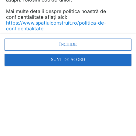
Mai multe detalii despre politica noastră de
confidențialitate aflați aici:
https://www.spatiulconstruit.ro/politica-de-
confidentialitate
.
ÎNCHIDE
SUNT DE ACORD
De aceea, un sistem de ventilație este crucial pentru
bucătăria oricărui restaurant sau cantine: aceasta este
soluția ideală pentru a asigura un flux constant de aer
curat și proaspăt, iluminat optim și pentru a reduce
riscul incendiilor provocate de flăcări deschise sau
acumulări de grăsime.