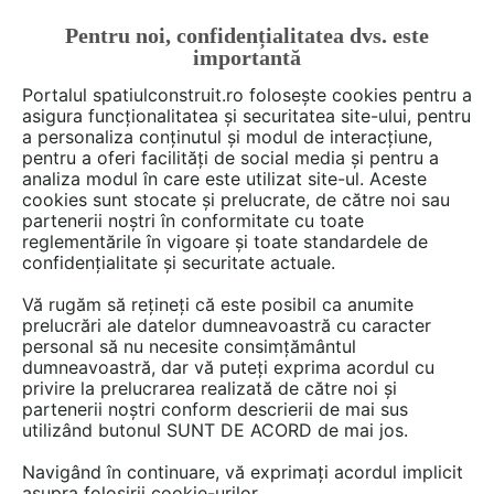
Pentru noi, confidențialitatea dvs. este
FĂ-ȚI CONT
LOGIN
importantă
CUM SE FACE
Portalul spatiulconstruit.ro folosește cookies pentru a
asigura funcționalitatea și securitatea site-ului, pentru
a personaliza conținutul și modul de interacțiune,
pentru a oferi facilități de social media și pentru a
analiza modul în care este utilizat site-ul. Aceste
De citit
Articole
Instalatii ventilare / climatizare
EȘTI AICI:
cookies sunt stocate și prelucrate, de către noi sau
Ventilația corectă în bucătăria
partenerii noștri în conformitate cu toate
reglementările în vigoare și toate standardele de
profesională
confidențialitate și securitate actuale.
Vă rugăm să rețineți că este posibil ca anumite
prelucrări ale datelor dumneavoastră cu caracter
Fum – abur – grăsimi: o bucătărie profesională
personal să nu necesite consimțământul
le produce în cantități copioase. Acumularea
dumneavoastră, dar vă puteți exprima acordul cu
lor în aerul din bucătărie crește riscul
privire la prelucrarea realizată de către noi și
partenerii noștri conform descrierii de mai sus
accidentelor provocate de vizibilitatea redusă,
utilizând butonul SUNT DE ACORD de mai jos.
duce la probleme de sănătate pentru personal
și permite mirosurilor să scape în sala de mese.
Navigând în continuare, vă exprimați acordul implicit
asupra folosirii cookie-urilor.