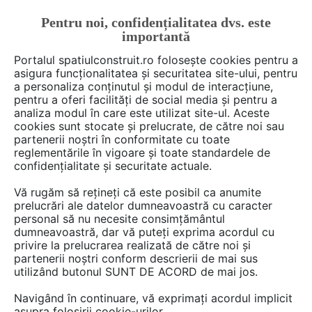
Pentru noi, confidențialitatea dvs. este
FĂ-ȚI CONT
LOGIN
importantă
CUM SE FACE
Portalul spatiulconstruit.ro folosește cookies pentru a
asigura funcționalitatea și securitatea site-ului, pentru
a personaliza conținutul și modul de interacțiune,
pentru a oferi facilități de social media și pentru a
analiza modul în care este utilizat site-ul. Aceste
De citit
Articole
Tehnologie si stiinta
EȘTI AICI:
cookies sunt stocate și prelucrate, de către noi sau
EFdeN, o echipa de studenti
partenerii noștri în conformitate cu toate
reglementările în vigoare și toate standardele de
vizionari si determinati, si un
confidențialitate și securitate actuale.
prototip de casa solara, pentru
Vă rugăm să rețineți că este posibil ca anumite
Versailles
prelucrări ale datelor dumneavoastră cu caracter
personal să nu necesite consimțământul
dumneavoastră, dar vă puteți exprima acordul cu
privire la prelucrarea realizată de către noi și
partenerii noștri conform descrierii de mai sus
utilizând butonul SUNT DE ACORD de mai jos.
Navigând în continuare, vă exprimați acordul implicit
asupra folosirii cookie-urilor.