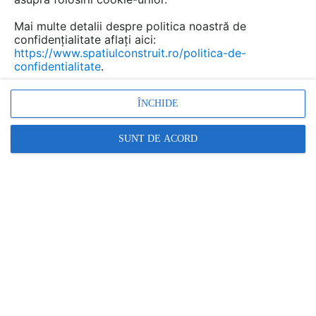
Mai multe detalii despre politica noastră de
confidențialitate aflați aici:
https://www.spatiulconstruit.ro/politica-de-
confidentialitate
.
ÎNCHIDE
SUNT DE ACORD
Ei sunt o serie de studenti din toate domeniile legate de
constructii: tineri (viitori) arhitecţi, ingineri, urbanişti,
comunicatori, graficieni, designeri şi botanisti, sprijiniţi
de trei din cele mai importante universităţi din
Bucureşti: Universitatea Tehnică de Construcţii
Bucureşti, Universitatea de Arhitectură şi Urbanism "Ion
Mincu" şi Universitatea Politehnica din Bucureşti. Initial,
s-au numit Team Bucharest si
am mai scris despre ei