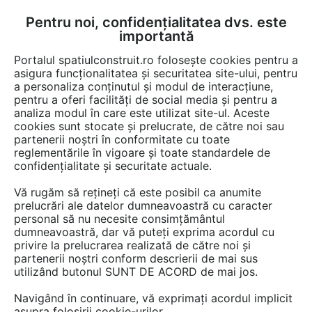
Pentru noi, confidențialitatea dvs. este
FĂ-ȚI CONT
LOGIN
importantă
CUM SE FACE
Portalul spatiulconstruit.ro folosește cookies pentru a
asigura funcționalitatea și securitatea site-ului, pentru
a personaliza conținutul și modul de interacțiune,
pentru a oferi facilități de social media și pentru a
analiza modul în care este utilizat site-ul. Aceste
De citit
Articole
Tehnologie si stiinta
EȘTI AICI:
cookies sunt stocate și prelucrate, de către noi sau
Optimizarea cheltuielilor cu
partenerii noștri în conformitate cu toate
reglementările în vigoare și toate standardele de
energia în sezonul rece cu
confidențialitate și securitate actuale.
VIKI: Un pas mare către
Vă rugăm să rețineți că este posibil ca anumite
sustenabilitate
prelucrări ale datelor dumneavoastră cu caracter
personal să nu necesite consimțământul
dumneavoastră, dar vă puteți exprima acordul cu
privire la prelucrarea realizată de către noi și
Pe măsură ce temperaturile scad, facturile la
partenerii noștri conform descrierii de mai sus
utilizând butonul SUNT DE ACORD de mai jos.
energie ale gospodăriilor tind să crească,
aducând cu sine îngrijorări legate de costuri.
Navigând în continuare, vă exprimați acordul implicit
Cu toate acestea, o echipă de specialiști de la
asupra folosirii cookie-urilor.