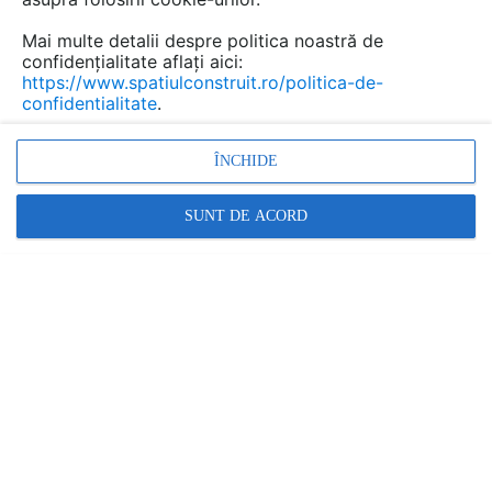
VIKI, în colaborare cu Universitatea Tehnică din
Mai multe detalii despre politica noastră de
Cluj-Napoca, a dezvoltat un sistem inovator
confidențialitate aflați aici:
care schimbă modul în care gospodăriile
https://www.spatiulconstruit.ro/politica-de-
gestionează consumul de energie, chiar și în
confidentialitate
.
lunile friguroase
ÎNCHIDE
SUNT DE ACORD