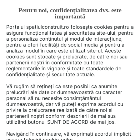
Pentru noi, confidențialitatea dvs. este
FĂ-ȚI CONT
LOGIN
importantă
CUM SE FACE
Portalul spatiulconstruit.ro folosește cookies pentru a
asigura funcționalitatea și securitatea site-ului, pentru
a personaliza conținutul și modul de interacțiune,
pentru a oferi facilități de social media și pentru a
analiza modul în care este utilizat site-ul. Aceste
De citit
Video interviuri
Cultura si societate
EȘTI AICI:
cookies sunt stocate și prelucrate, de către noi sau
E greu să privești dezvoltarea
partenerii noștri în conformitate cu toate
reglementările în vigoare și toate standardele de
orașului de la fereastra blocului
confidențialitate și securitate actuale.
| arh. Marius Călin @ Oameni în
Vă rugăm să rețineți că este posibil ca anumite
spațiu | VIDEO INTERVIU
prelucrări ale datelor dumneavoastră cu caracter
personal să nu necesite consimțământul
dumneavoastră, dar vă puteți exprima acordul cu
privire la prelucrarea realizată de către noi și
A plecat din România pe vremea când acest
partenerii noștri conform descrierii de mai sus
utilizând butonul SUNT DE ACORD de mai jos.
lucru reprezenta un vis de libertate și un act de
curaj pe care puțini l-au îndrăznit, a studiat
Navigând în continuare, vă exprimați acordul implicit
arhitectură și filmologie în America, a lucrat
asupra folosirii cookie-urilor.