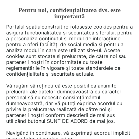
Pentru noi, confidențialitatea dvs. este
FĂ-ȚI CONT
LOGIN
importantă
CUM SE FACE
Portalul spatiulconstruit.ro folosește cookies pentru a
asigura funcționalitatea și securitatea site-ului, pentru
a personaliza conținutul și modul de interacțiune,
pentru a oferi facilități de social media și pentru a
analiza modul în care este utilizat site-ul. Aceste
De citit
Articole
Ferestre, usi, tamplarie
EȘTI AICI:
cookies sunt stocate și prelucrate, de către noi sau
Dynaco M2 Freezer – ușa
partenerii noștri în conformitate cu toate
reglementările în vigoare și toate standardele de
rapidă pentru depozite
confidențialitate și securitate actuale.
frigorifice și logistică
Vă rugăm să rețineți că este posibil ca anumite
alimentară
prelucrări ale datelor dumneavoastră cu caracter
personal să nu necesite consimțământul
dumneavoastră, dar vă puteți exprima acordul cu
privire la prelucrarea realizată de către noi și
Industria alimentară și logistica frigorifică din
partenerii noștri conform descrierii de mai sus
utilizând butonul SUNT DE ACORD de mai jos.
România se află într-o etapă de dezvoltare
accelerată. Extinderea retailului modern,
Navigând în continuare, vă exprimați acordul implicit
creșterea consumului de produse proaspete și
asupra folosirii cookie-urilor.