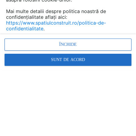
congelate, dezvoltarea serviciilor de distribuție
Mai multe detalii despre politica noastră de
și nevoia de trasabilitate pun o presiune tot mai
confidențialitate aflați aici:
mare pe infrastructura cu temperatură
https://www.spatiulconstruit.ro/politica-de-
controlată.
confidentialitate
.
ÎNCHIDE
SUNT DE ACORD
În acest context, depozitele frigorifice, centrele
logistice alimentare și unitățile de procesare au nevoie