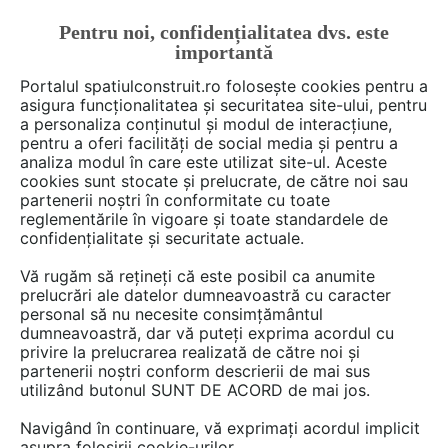
Pentru noi, confidențialitatea dvs. este
FĂ-ȚI CONT
LOGIN
importantă
CUM SE FACE
Portalul spatiulconstruit.ro folosește cookies pentru a
asigura funcționalitatea și securitatea site-ului, pentru
a personaliza conținutul și modul de interacțiune,
pentru a oferi facilități de social media și pentru a
analiza modul în care este utilizat site-ul. Aceste
De citit
Articole
Noutăți din piață
EȘTI AICI:
cookies sunt stocate și prelucrate, de către noi sau
Dialog despre industrie,
partenerii noștri în conformitate cu toate
reglementările în vigoare și toate standardele de
investiții și contribuția
confidențialitate și securitate actuale.
capitalului românesc la
Vă rugăm să rețineți că este posibil ca anumite
dezvoltarea europeană în
prelucrări ale datelor dumneavoastră cu caracter
personal să nu necesite consimțământul
cadrul vizitei Alteței Sale
dumneavoastră, dar vă puteți exprima acordul cu
privire la prelucrarea realizată de către noi și
Regale Principele Radu la
partenerii noștri conform descrierii de mai sus
utilizând butonul SUNT DE ACORD de mai jos.
TeraPlast
Navigând în continuare, vă exprimați acordul implicit
asupra folosirii cookie-urilor.