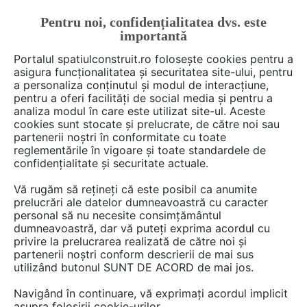
Pentru noi, confidențialitatea dvs. este
FĂ-ȚI CONT
LOGIN
importantă
CUM SE FACE
Portalul spatiulconstruit.ro folosește cookies pentru a
asigura funcționalitatea și securitatea site-ului, pentru
a personaliza conținutul și modul de interacțiune,
pentru a oferi facilități de social media și pentru a
analiza modul în care este utilizat site-ul. Aceste
De citit
Articole
Proiectare de arhitectura
arh. Ralu
EȘTI AICI:
cookies sunt stocate și prelucrate, de către noi sau
Cum poţi să obţii efecte
partenerii noștri în conformitate cu toate
reglementările în vigoare și toate standardele de
deosebite prin vopsirea
confidențialitate și securitate actuale.
tâmplăriei
Vă rugăm să rețineți că este posibil ca anumite
prelucrări ale datelor dumneavoastră cu caracter
personal să nu necesite consimțământul
Accentele de culoare pot crea efecte
dumneavoastră, dar vă puteți exprima acordul cu
privire la prelucrarea realizată de către noi și
deosebite pentru interioare, mai ales daca le
partenerii noștri conform descrierii de mai sus
gasim in spatii in care nu ne-am astepta.
utilizând butonul SUNT DE ACORD de mai jos.
Vopsirea tamplariei interioare reprezinta o
Navigând în continuare, vă exprimați acordul implicit
metoda accesibila si de mare impact pentru a
asupra folosirii cookie-urilor.