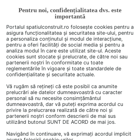
Pentru noi, confidențialitatea dvs. este
FĂ-ȚI CONT
LOGIN
importantă
CUM SE FACE
Portalul spatiulconstruit.ro folosește cookies pentru a
asigura funcționalitatea și securitatea site-ului, pentru
a personaliza conținutul și modul de interacțiune,
pentru a oferi facilități de social media și pentru a
analiza modul în care este utilizat site-ul. Aceste
De citit
Articole
Baie rezidentiala
SpatiulConstruit In
EȘTI AICI:
cookies sunt stocate și prelucrate, de către noi sau
Cum alegi bateriile pentru baie
partenerii noștri în conformitate cu toate
reglementările în vigoare și toate standardele de
confidențialitate și securitate actuale.
Poate vă întrebați de ce am ales bateriile
Vă rugăm să rețineți că este posibil ca anumite
sanitare într-o perioadă în care toată lumea
prelucrări ale datelor dumneavoastră cu caracter
personal să nu necesite consimțământul
este în goană după cadouri. Bateriile de baie
dumneavoastră, dar vă puteți exprima acordul cu
sunt o reflecție a vieții moderne și a beneficiilor
privire la prelucrarea realizată de către noi și
pe care aceasta ni le aduce. Nu de puține ori
partenerii noștri conform descrierii de mai sus
poate ne-am spus "ce bine că s-a inventat apa
utilizând butonul SUNT DE ACORD de mai jos.
curentă și căldura centralizată"! Așadar
Navigând în continuare, vă exprimați acordul implicit
bateriile de baie ocupă locul lor important, zi
asupra folosirii cookie-urilor.