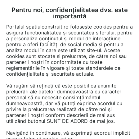
Pentru noi, confidențialitatea dvs. este
FĂ-ȚI CONT
LOGIN
importantă
CUM SE FACE
Portalul spatiulconstruit.ro folosește cookies pentru a
asigura funcționalitatea și securitatea site-ului, pentru
a personaliza conținutul și modul de interacțiune,
pentru a oferi facilități de social media și pentru a
analiza modul în care este utilizat site-ul. Aceste
De citit
Articole
Baie rezidentiala
EȘTI AICI:
cookies sunt stocate și prelucrate, de către noi sau
Cabine și paravane de duș
partenerii noștri în conformitate cu toate
reglementările în vigoare și toate standardele de
pentru băile rezidențiale:
confidențialitate și securitate actuale.
Estetică, funcționalitate și
Vă rugăm să rețineți că este posibil ca anumite
versatilitate
prelucrări ale datelor dumneavoastră cu caracter
personal să nu necesite consimțământul
dumneavoastră, dar vă puteți exprima acordul cu
privire la prelucrarea realizată de către noi și
Amenajarea unei băi rezidențiale este o
partenerii noștri conform descrierii de mai sus
utilizând butonul SUNT DE ACORD de mai jos.
provocare care cere un echilibru între
funcționalitate și estetică. În acest proces,
Navigând în continuare, vă exprimați acordul implicit
cabinele și paravanele de duș joacă un rol
asupra folosirii cookie-urilor.