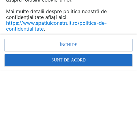
central, redefinind atmosfera încăperii și
Mai multe detalii despre politica noastră de
contribuind la crearea unui spațiu organizat,
confidențialitate aflați aici:
confortabil și vizual plăcut.
https://www.spatiulconstruit.ro/politica-de-
confidentialitate
.
ÎNCHIDE
SUNT DE ACORD