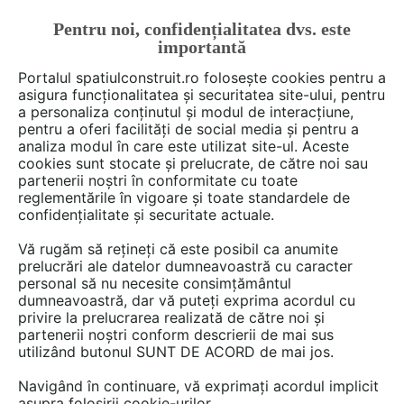
Pentru noi, confidențialitatea dvs. este
FĂ-ȚI CONT
LOGIN
importantă
CUM SE FACE
Portalul spatiulconstruit.ro folosește cookies pentru a
asigura funcționalitatea și securitatea site-ului, pentru
a personaliza conținutul și modul de interacțiune,
pentru a oferi facilități de social media și pentru a
analiza modul în care este utilizat site-ul. Aceste
De citit
Articole
Biroul de acasa
EȘTI AICI:
cookies sunt stocate și prelucrate, de către noi sau
Comunicare fără bariere, în era
partenerii noștri în conformitate cu toate
reglementările în vigoare și toate standardele de
întâlnirilor hibride
confidențialitate și securitate actuale.
Vă rugăm să rețineți că este posibil ca anumite
prelucrări ale datelor dumneavoastră cu caracter
În ultimii ani, modul în care lucrăm și colaborăm
personal să nu necesite consimțământul
s-a schimbat radical. Întâlnirile hibride și
dumneavoastră, dar vă puteți exprima acordul cu
conferințele online au devenit parte din viața
privire la prelucrarea realizată de către noi și
partenerii noștri conform descrierii de mai sus
noastră profesională de zi cu zi. În acest
utilizând butonul SUNT DE ACORD de mai jos.
context, calitatea sunetului și a imaginii nu mai
sunt doar detalii tehnice, ci factori esențiali
Navigând în continuare, vă exprimați acordul implicit
asupra folosirii cookie-urilor.