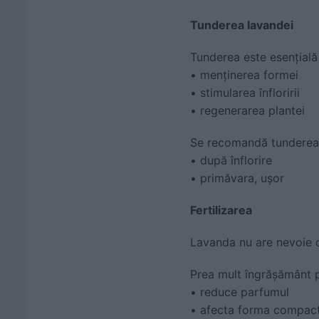
Tunderea lavandei
Tunderea este esențială
• menținerea formei
• stimularea înfloririi
• regenerarea plantei
Se recomandă tunderea
• după înflorire
• primăvara, ușor
Fertilizarea
Lavanda nu are nevoie d
Prea mult îngrășământ 
• reduce parfumul
• afecta forma compact