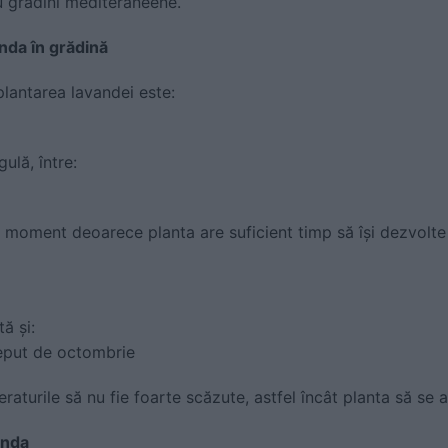
au grădini mediteraneene.
nda în grădină
plantarea lavandei este:
ulă, între:
 moment deoarece planta are suficient timp să își dezvolte 
ă și:
ceput de octombrie
aturile să nu fie foarte scăzute, astfel încât planta să se 
anda