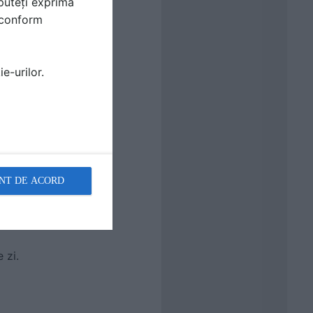
puteți exprima
i conform
e-urilor.
NT DE ACORD
 zi.