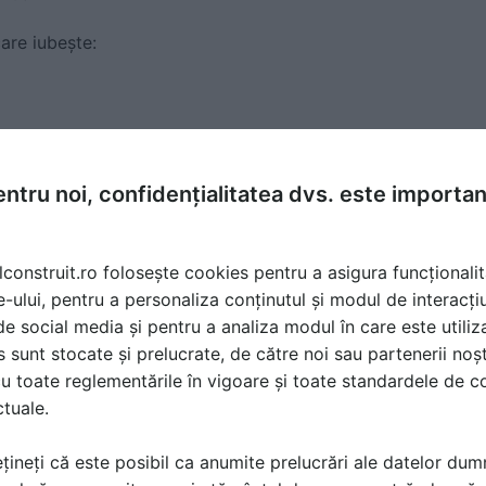
are iubește:
ntru noi, confidențialitatea dvs. este importa
ătoasă, trebuie evitate zonele:
lconstruit.ro folosește cookies pentru a asigura funcționalit
e-ului, pentru a personaliza conținutul și modul de interacți
omandat
i de social media și pentru a analiza modul în care este utiliza
sunt stocate și prelucrate, de către noi sau partenerii noșt
ant pentru cultura de lavandă este solul.
u toate reglementările în vigoare și toate standardele de co
ctuale.
s
țineți că este posibil ca anumite prelucrări ale datelor du