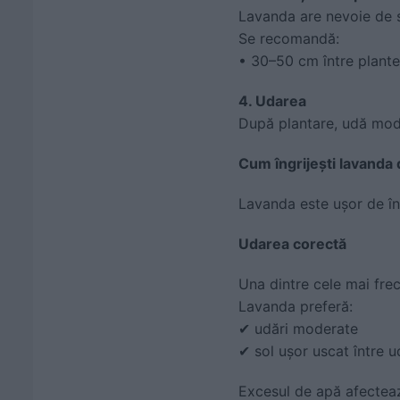
Lavanda are nevoie de s
Se recomandă:
• 30–50 cm între plante
4. Udarea
După plantare, udă moder
Cum îngrijești lavanda
Lavanda este ușor de înt
Udarea corectă
Una dintre cele mai fre
Lavanda preferă:
✔ udări moderate
✔ sol ușor uscat între u
Excesul de apă afecteaz