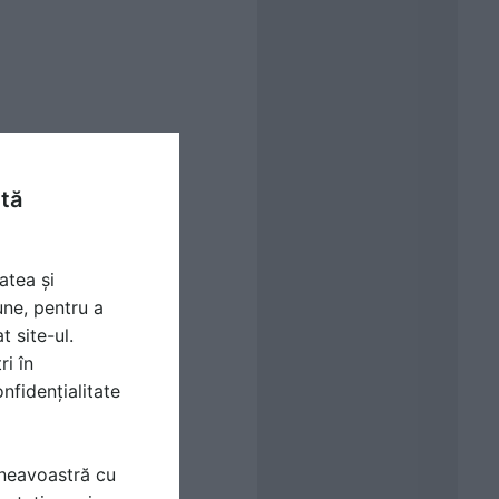
ntă
atea și
une, pentru a
t site-ul.
ri în
nfidențialitate
mneavoastră cu