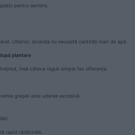
pațiu pentru aerisire.
at. Ulterior, lavanda nu necesită cantități mari de apă.
 după plantare
reținut, însă câteva reguli simple fac diferența.
cvente greșeli este udarea excesivă.
dări
ă rapid rădăcinile.