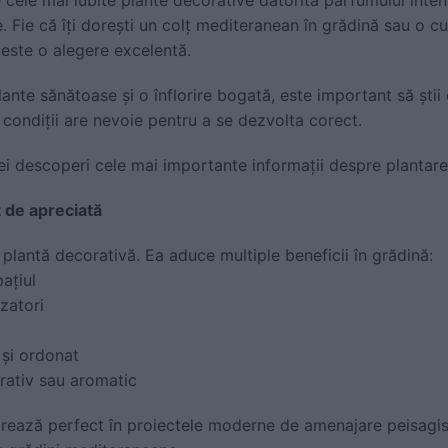
re. Fie că îți dorești un colț mediteranean în grădină sau o c
este o alegere excelentă.
ante sănătoase și o înflorire bogată, este important să ști
 condiții are nevoie pentru a se dezvolta corect.
i descoperi cele mai importante informații despre plantarea 
 de apreciată
plantă decorativă. Ea aduce multiple beneficii în grădină:
ațiul
izatori
 și ordonat
orativ sau aromatic
grează perfect în proiectele moderne de amenajare peisagist