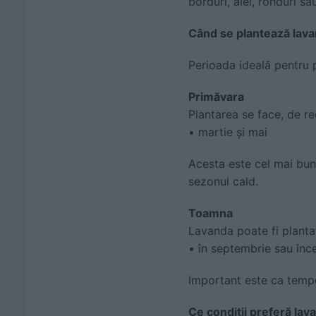
borduri, alei, ronduri s
Când se plantează lava
Perioada ideală pentru 
Primăvara
Plantarea se face, de reg
• martie și mai
Acesta este cel mai bun
sezonul cald.
Toamna
Lavanda poate fi plantat
• în septembrie sau în
Important este ca temper
Ce condiții preferă lav