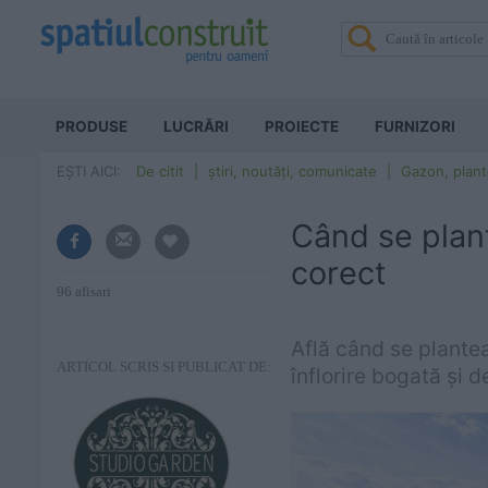
PRODUSE
LUCRĂRI
PROIECTE
FURNIZORI
EȘTI AICI:
De citit
știri, noutăți, comunicate
Gazon, plant
Când se plant
corect
96 afisari
Află când se plantea
ARTICOL SCRIS SI PUBLICAT DE:
înflorire bogată și d