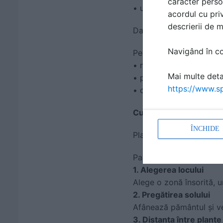
caracter perso
• un sol ușor alcalin
acordul cu priv
descrierii de 
Dacă solul este prea co
Navigând în con
Pentru îmbunătățirea dr
• nisip
Mai multe detal
• pietriș fin
https://www.sp
• compost în cantitate
Cum se plantează core
ÎNCHIDE
Plantarea corectă influ
Pași importanți:
1. Alegerea locului
Alege o zonă însorită, 
2. Pregătirea solului
Afânează pământul și ver
3. Distanța între plante