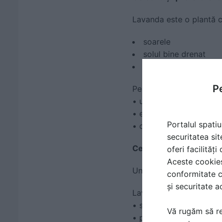
Lavanda este o plantă c
soarele
solul bine drenat
spațiile aerisite
Pe
Pentru o dezvoltare săn
• umbrite
• excesiv de umede
Portalul spatiu
• cu apă stagnantă
securitatea sit
Ce tip de sol este rec
oferi facilităț
Aceste cookies 
Un aspect foarte import
conformitate c
și securitate a
Lavanda preferă:
• sol nisipos sau pietro
Vă rugăm să re
• pământ bine drenat