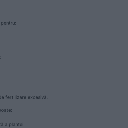
 pentru:
:
e fertilizare excesivă.
poate:
ă a plantei