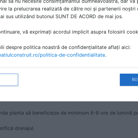
nal să nu necesite consimțământul dumneavoastră, dar vă 
ire la prelucrarea realizată de către noi și partenerii noștr
mai sus utilizând butonul SUNT DE ACORD de mai jos.
mpact sau reține multă apă, rădăcinile pot putrezi.
tinuare, vă exprimați acordul implicit asupra folosirii cooki
enajului, poți adăuga:
ii despre politica noastră de confidențialitate aflați aici:
atiulconstruit.ro/politica-de-confidentialitate
.
 moderată
ct lavanda
SU
ențează dezvoltarea plantei pe termen lung.
unde planta să beneficieze de minimum 6-8 ore de lumină pe
ifică drenajul.