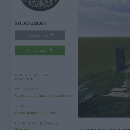
STUDIO GARDEN
Vezi profilul
Contactează
PUBLICAT ÎN DATA:
03.07.2026
IN CATEGORIA:
Curte, gradina, amenajari exterioare
TEMA:
Gazon, plante, arbori, sere
CUVINTE CHEIE/TAGURI:
Lavanda este una dintre 
Plantare lavanda