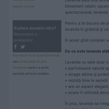
întreținerii relativ ușoa
Ingrijire lavanda
spectaculoasă, lavanda 
Pentru a te bucura de pl
Iţi place aceasta stire?
lavanda în grădină și ce
Recomand-o
În acest ghid complet ve
prietenilor:
De ce este lavanda atât
Abonează-te la SpaţiulConstruit
sau
conectează-te prin
Lavanda nu este doar o 
Facebook
pentru a primi
• parfumează natural sp
periodic articole similare.
• atrage albine și polen
• rezistă bine la secetă
• are un aspect elegant
• poate fi utilizată dec
În plus, lavanda se inte