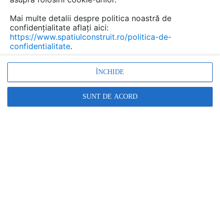
Mai multe detalii despre politica noastră de
confidențialitate aflați aici:
https://www.spatiulconstruit.ro/politica-de-
confidentialitate
.
ÎNCHIDE
Când se plantează lavanda în grădină și cum o îngrije...
SUNT DE ACORD