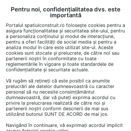
Pentru noi, confidențialitatea dvs. este
FĂ-ȚI CONT
LOGIN
importantă
CUM SE FACE
Portalul spatiulconstruit.ro folosește cookies pentru a
asigura funcționalitatea și securitatea site-ului, pentru
a personaliza conținutul și modul de interacțiune,
pentru a oferi facilități de social media și pentru a
analiza modul în care este utilizat site-ul. Aceste
cookies sunt stocate și prelucrate, de către noi sau
Afla totul despre "Plantare
partenerii noștri în conformitate cu toate
reglementările în vigoare și toate standardele de
lavanda"
confidențialitate și securitate actuale.
Vă rugăm să rețineți că este posibil ca anumite
prelucrări ale datelor dumneavoastră cu caracter
RESTRANGE
1 ARTICOL
personal să nu necesite consimțământul
dumneavoastră, dar vă puteți exprima acordul cu
privire la prelucrarea realizată de către noi și
partenerii noștri conform descrierii de mai sus
utilizând butonul SUNT DE ACORD de mai jos.
Navigând în continuare, vă exprimați acordul implicit
asupra folosirii cookie-urilor.