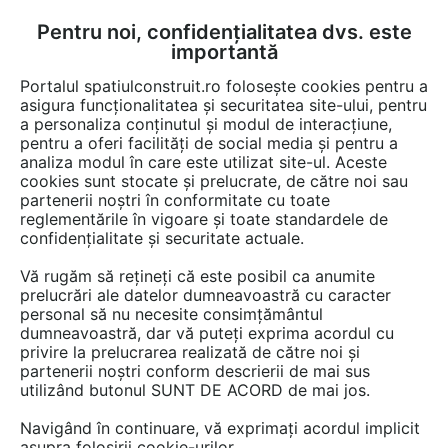
Pentru noi, confidențialitatea dvs. este
FĂ-ȚI CONT
LOGIN
importantă
CUM SE FACE
Portalul spatiulconstruit.ro folosește cookies pentru a
asigura funcționalitatea și securitatea site-ului, pentru
a personaliza conținutul și modul de interacțiune,
pentru a oferi facilități de social media și pentru a
analiza modul în care este utilizat site-ul. Aceste
cookies sunt stocate și prelucrate, de către noi sau
Afla totul despre "Bai
partenerii noștri în conformitate cu toate
reglementările în vigoare și toate standardele de
rezidentiale"
confidențialitate și securitate actuale.
Vă rugăm să rețineți că este posibil ca anumite
prelucrări ale datelor dumneavoastră cu caracter
RESTRANGE
1 ARTICOL
personal să nu necesite consimțământul
dumneavoastră, dar vă puteți exprima acordul cu
privire la prelucrarea realizată de către noi și
partenerii noștri conform descrierii de mai sus
utilizând butonul SUNT DE ACORD de mai jos.
Navigând în continuare, vă exprimați acordul implicit
asupra folosirii cookie-urilor.