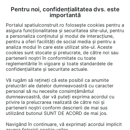
Pentru noi, confidențialitatea dvs. este
FĂ-ȚI CONT
LOGIN
importantă
CUM SE FACE
Portalul spatiulconstruit.ro folosește cookies pentru a
asigura funcționalitatea și securitatea site-ului, pentru
a personaliza conținutul și modul de interacțiune,
pentru a oferi facilități de social media și pentru a
analiza modul în care este utilizat site-ul. Aceste
cookies sunt stocate și prelucrate, de către noi sau
Afla totul despre "Amenajari
partenerii noștri în conformitate cu toate
reglementările în vigoare și toate standardele de
bai"
confidențialitate și securitate actuale.
Vă rugăm să rețineți că este posibil ca anumite
prelucrări ale datelor dumneavoastră cu caracter
RESTRANGE
2 ARTICOLE
personal să nu necesite consimțământul
dumneavoastră, dar vă puteți exprima acordul cu
privire la prelucrarea realizată de către noi și
partenerii noștri conform descrierii de mai sus
utilizând butonul SUNT DE ACORD de mai jos.
Navigând în continuare, vă exprimați acordul implicit
asupra folosirii cookie-urilor.