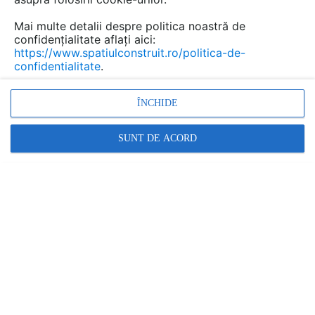
Mai multe detalii despre politica noastră de
confidențialitate aflați aici:
https://www.spatiulconstruit.ro/politica-de-
confidentialitate
.
ÎNCHIDE
SUNT DE ACORD
Cele 7 greșeli care cresc costul unui proiect rezidențial
...