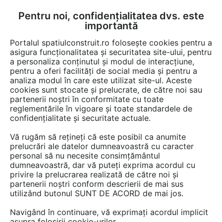
Pentru noi, confidențialitatea dvs. este
FĂ-ȚI CONT
LOGIN
importantă
CUM SE FACE
Portalul spatiulconstruit.ro folosește cookies pentru a
asigura funcționalitatea și securitatea site-ului, pentru
a personaliza conținutul și modul de interacțiune,
pentru a oferi facilități de social media și pentru a
analiza modul în care este utilizat site-ul. Aceste
cookies sunt stocate și prelucrate, de către noi sau
Afla totul despre "Daunatori
partenerii noștri în conformitate cu toate
reglementările în vigoare și toate standardele de
plante"
confidențialitate și securitate actuale.
Vă rugăm să rețineți că este posibil ca anumite
prelucrări ale datelor dumneavoastră cu caracter
RESTRANGE
1 ARTICOL
personal să nu necesite consimțământul
dumneavoastră, dar vă puteți exprima acordul cu
privire la prelucrarea realizată de către noi și
partenerii noștri conform descrierii de mai sus
utilizând butonul SUNT DE ACORD de mai jos.
Navigând în continuare, vă exprimați acordul implicit
asupra folosirii cookie-urilor.