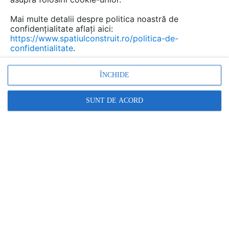
Mai multe detalii despre politica noastră de
confidențialitate aflați aici:
https://www.spatiulconstruit.ro/politica-de-
confidentialitate
.
ÎNCHIDE
Afide la plante: soluții eficiente de combatere și
preven�...
SUNT DE ACORD