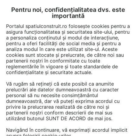
Pentru noi, confidențialitatea dvs. este
FĂ-ȚI CONT
LOGIN
importantă
CUM SE FACE
Portalul spatiulconstruit.ro folosește cookies pentru a
asigura funcționalitatea și securitatea site-ului, pentru
a personaliza conținutul și modul de interacțiune,
pentru a oferi facilități de social media și pentru a
analiza modul în care este utilizat site-ul. Aceste
Video
EȘTI AICI:
cookies sunt stocate și prelucrate, de către noi sau
partenerii noștri în conformitate cu toate
Stii cum sa mentii aspectul estetic al
reglementările în vigoare și toate standardele de
casei tale?
confidențialitate și securitate actuale.
Vă rugăm să rețineți că este posibil ca anumite
38 afisari
prelucrări ale datelor dumneavoastră cu caracter
personal să nu necesite consimțământul
dumneavoastră, dar vă puteți exprima acordul cu
privire la prelucrarea realizată de către noi și
partenerii noștri conform descrierii de mai sus
utilizând butonul SUNT DE ACORD de mai jos.
Navigând în continuare, vă exprimați acordul implicit
asupra folosirii cookie-urilor.