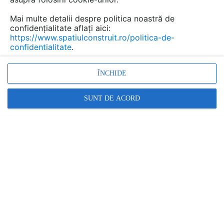
Mai multe detalii despre politica noastră de
confidențialitate aflați aici:
https://www.spatiulconstruit.ro/politica-de-
confidentialitate
.
ÎNCHIDE
SUNT DE ACORD
FURNIZOR
SCHELL GMBH & CO. KG ARMATURENTECHNOLOGIE
Vezi profilul furnizorului
CONTACTEAZĂ FURNIZORUL
Cere informatii
Contactează