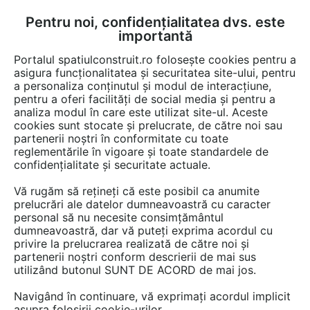
Pentru noi, confidențialitatea dvs. este
FĂ-ȚI CONT
LOGIN
importantă
CUM SE FACE
Portalul spatiulconstruit.ro folosește cookies pentru a
asigura funcționalitatea și securitatea site-ului, pentru
a personaliza conținutul și modul de interacțiune,
pentru a oferi facilități de social media și pentru a
analiza modul în care este utilizat site-ul. Aceste
Video
SCHELL GMBH & Co. KG Armaturentechnologie
EȘTI AICI:
cookies sunt stocate și prelucrate, de către noi sau
partenerii noștri în conformitate cu toate
Prezentare companie si produse
reglementările în vigoare și toate standardele de
SCHELL
confidențialitate și securitate actuale.
Vă rugăm să rețineți că este posibil ca anumite
21 afisari
prelucrări ale datelor dumneavoastră cu caracter
personal să nu necesite consimțământul
dumneavoastră, dar vă puteți exprima acordul cu
privire la prelucrarea realizată de către noi și
partenerii noștri conform descrierii de mai sus
utilizând butonul SUNT DE ACORD de mai jos.
Navigând în continuare, vă exprimați acordul implicit
asupra folosirii cookie-urilor.