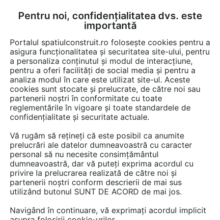
Pentru noi, confidențialitatea dvs. este
FĂ-ȚI CONT
LOGIN
importantă
CUM SE FACE
Portalul spatiulconstruit.ro folosește cookies pentru a
asigura funcționalitatea și securitatea site-ului, pentru
a personaliza conținutul și modul de interacțiune,
pentru a oferi facilități de social media și pentru a
analiza modul în care este utilizat site-ul. Aceste
Video
Acoperis cu panta
Sindrile bituminoase
EȘTI AICI:
cookies sunt stocate și prelucrate, de către noi sau
partenerii noștri în conformitate cu toate
Montajul sindrilelor bituminoase in
reglementările în vigoare și toate standardele de
dreptul cosurilor de fum
confidențialitate și securitate actuale.
Vă rugăm să rețineți că este posibil ca anumite
20 afisari
prelucrări ale datelor dumneavoastră cu caracter
personal să nu necesite consimțământul
dumneavoastră, dar vă puteți exprima acordul cu
privire la prelucrarea realizată de către noi și
partenerii noștri conform descrierii de mai sus
utilizând butonul SUNT DE ACORD de mai jos.
Navigând în continuare, vă exprimați acordul implicit
asupra folosirii cookie-urilor.