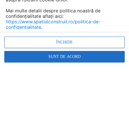
Mai multe detalii despre politica noastră de
confidențialitate aflați aici:
https://www.spatiulconstruit.ro/politica-de-
confidentialitate
.
ÎNCHIDE
Instalare incalzire in pardoseala, Pardoseli calde, Montaj
SUNT DE ACORD
incalzire in pardoseala, Instalatii de incalzire
Promovați-vă produsele și serviciile pe
SpatiulConstruit.ro!
GAME DE TIPUL INCALZIRE PRIN PARDOSEALA CU
AGENT TERMIC