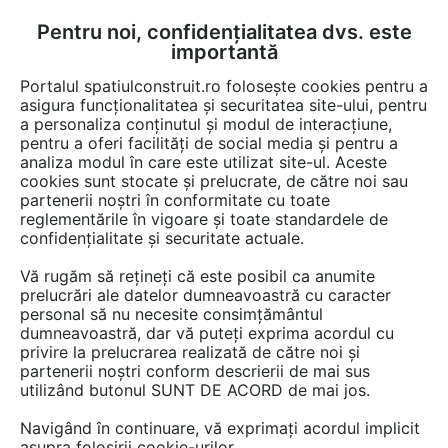
Pentru noi, confidențialitatea dvs. este
FĂ-ȚI CONT
LOGIN
importantă
CUM SE FACE
Portalul spatiulconstruit.ro folosește cookies pentru a
asigura funcționalitatea și securitatea site-ului, pentru
a personaliza conținutul și modul de interacțiune,
pentru a oferi facilități de social media și pentru a
analiza modul în care este utilizat site-ul. Aceste
Video
EȘTI AICI:
cookies sunt stocate și prelucrate, de către noi sau
partenerii noștri în conformitate cu toate
Montaj sistem de incalzire in
reglementările în vigoare și toate standardele de
pardoseala, sitem usor - Sisscus
confidențialitate și securitate actuale.
Vă rugăm să rețineți că este posibil ca anumite
311 afisari
prelucrări ale datelor dumneavoastră cu caracter
personal să nu necesite consimțământul
dumneavoastră, dar vă puteți exprima acordul cu
privire la prelucrarea realizată de către noi și
partenerii noștri conform descrierii de mai sus
utilizând butonul SUNT DE ACORD de mai jos.
Navigând în continuare, vă exprimați acordul implicit
asupra folosirii cookie-urilor.