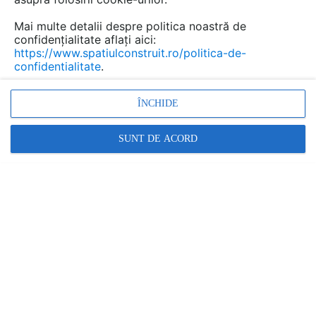
Mai multe detalii despre politica noastră de
confidențialitate aflați aici:
https://www.spatiulconstruit.ro/politica-de-
confidentialitate
.
ÎNCHIDE
Incalzire cu agent termic, montaj incalzire in pardoseala,
SUNT DE ACORD
instalatii termice, sistem tacker, incalzire locuinte,
incalzire prin pardoseala
Promovați-vă produsele și serviciile pe
SpatiulConstruit.ro!
GAME DE TIPUL INCALZIRE PRIN PARDOSEALA CU
AGENT TERMIC