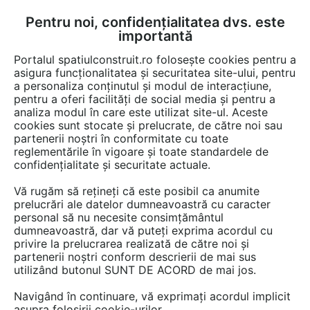
Pentru noi, confidențialitatea dvs. este
FĂ-ȚI CONT
LOGIN
importantă
CUM SE FACE
Portalul spatiulconstruit.ro folosește cookies pentru a
asigura funcționalitatea și securitatea site-ului, pentru
a personaliza conținutul și modul de interacțiune,
pentru a oferi facilități de social media și pentru a
analiza modul în care este utilizat site-ul. Aceste
Video
EȘTI AICI:
cookies sunt stocate și prelucrate, de către noi sau
partenerii noștri în conformitate cu toate
Incalzire in pardoseala pe sistem Taker -
reglementările în vigoare și toate standardele de
Rehau
confidențialitate și securitate actuale.
Vă rugăm să rețineți că este posibil ca anumite
59 afisari
prelucrări ale datelor dumneavoastră cu caracter
personal să nu necesite consimțământul
dumneavoastră, dar vă puteți exprima acordul cu
privire la prelucrarea realizată de către noi și
partenerii noștri conform descrierii de mai sus
utilizând butonul SUNT DE ACORD de mai jos.
Navigând în continuare, vă exprimați acordul implicit
asupra folosirii cookie-urilor.