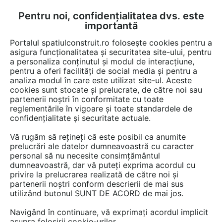
Pentru noi, confidențialitatea dvs. este
FĂ-ȚI CONT
LOGIN
importantă
CUM SE FACE
Portalul spatiulconstruit.ro folosește cookies pentru a
asigura funcționalitatea și securitatea site-ului, pentru
a personaliza conținutul și modul de interacțiune,
pentru a oferi facilități de social media și pentru a
analiza modul în care este utilizat site-ul. Aceste
cookies sunt stocate și prelucrate, de către noi sau
partenerii noștri în conformitate cu toate
hayelat632
reglementările în vigoare și toate standardele de
confidențialitate și securitate actuale.
Vă rugăm să rețineți că este posibil ca anumite
prelucrări ale datelor dumneavoastră cu caracter
personal să nu necesite consimțământul
dumneavoastră, dar vă puteți exprima acordul cu
Elevating Healthcare Competence Through Academic
privire la prelucrarea realizată de către noi și
and Clinical Mastery
partenerii noștri conform descrierii de mai sus
utilizând butonul SUNT DE ACORD de mai jos.
Healthcare education is designed to develop
Navigând în continuare, vă exprimați acordul implicit
professionals who can deliver safe, effective, and
asupra folosirii cookie-urilor.