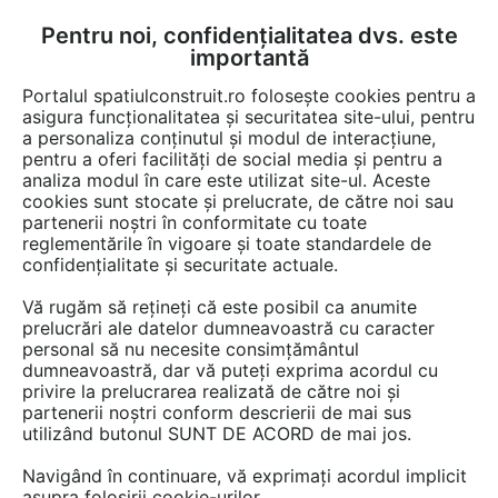
Pentru noi, confidențialitatea dvs. este
FĂ-ȚI CONT
LOGIN
importantă
CUM SE FACE
Portalul spatiulconstruit.ro folosește cookies pentru a
asigura funcționalitatea și securitatea site-ului, pentru
a personaliza conținutul și modul de interacțiune,
pentru a oferi facilități de social media și pentru a
analiza modul în care este utilizat site-ul. Aceste
cookies sunt stocate și prelucrate, de către noi sau
Afla totul despre "School +
partenerii noștri în conformitate cu toate
reglementările în vigoare și toate standardele de
hospital 2018"
confidențialitate și securitate actuale.
Vă rugăm să rețineți că este posibil ca anumite
prelucrări ale datelor dumneavoastră cu caracter
RESTRANGE
2 ARTICOLE
personal să nu necesite consimțământul
dumneavoastră, dar vă puteți exprima acordul cu
privire la prelucrarea realizată de către noi și
partenerii noștri conform descrierii de mai sus
utilizând butonul SUNT DE ACORD de mai jos.
Navigând în continuare, vă exprimați acordul implicit
asupra folosirii cookie-urilor.