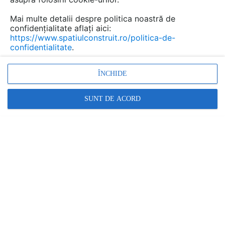
Mai multe detalii despre politica noastră de
confidențialitate aflați aici:
https://www.spatiulconstruit.ro/politica-de-
confidentialitate
.
ÎNCHIDE
Proiectul SCHOOL + HOSPITAL, în programul oficial
SUNT DE ACORD
"România...